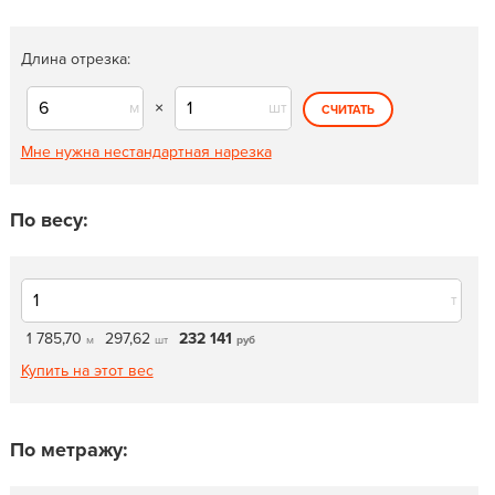
Длина отрезка:
м
×
шт
СЧИТАТЬ
Мне нужна нестандартная нарезка
По весу:
т
1 785,70
297,62
232 141
м
шт
руб
Купить на этот вес
По метражу: