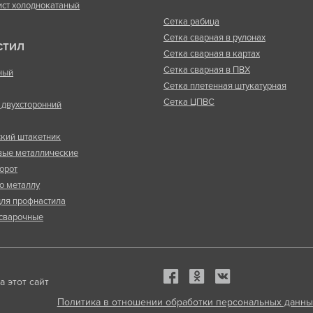
ист холоднокатаный
Сетка рабица
Сетка сварная в рулонах
СТИЛ
Сетка сварная в картах
Сетка сварная в ПВХ
ный
Сетка плетенная штукатурная
Сетка ЦПВС
двухсторонний
кий штакетник
вые металлические
орот
о металлу
ля профнастила
сварочные
 этот сайт
Политика в отношении обработки персональных данны