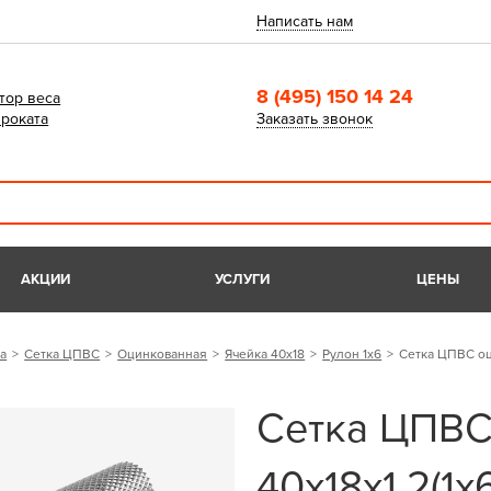
Написать нам
8 (495) 150 14 24
тор веса
роката
Заказать звонок
АКЦИИ
УСЛУГИ
ЦЕНЫ
а
Сетка ЦПВС
Оцинкованная
Ячейка 40x18
Рулон 1х6
Сетка ЦПВС оц
Сетка ЦПВС
40х18х1,2(1х6