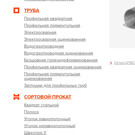
ТРУБА
Профильная квадратная
Профильная прямоугольная
Электросварная
Электросварная оцинкованная
Водогазопроводная
Водогазопроводная оцинкованная
Безшовная горячедеформированная
Сетка ЦПВС 
Профильная квадратная оцинкованная
Профильная прямоугольная
оцинкованная
Заглушки для профильных труб
СОРТОВОЙ ПРОКАТ
Квадрат стальной
Полоса
Уголок равнополочный
Уголок неравнополочный
Швеллер У