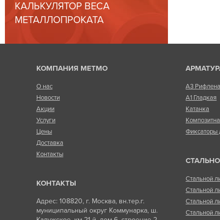
КАЛЬКУЛЯТОР ВЕСА
МЕТАЛЛОПРОКАТА
КОМПАНИЯ МЕТМО
АРМАТУР
О нас
А3 Рифлен
Новости
А1 Гладкая
Акции
Катанка
Услуги
Композитн
Цены
Фиксаторы 
Доставка
Контакты
СТАЛЬНО
Стальной л
КОНТАКТЫ
Стальной л
Адрес: 108820, г. Москва, вн.тер.г.
Стальной л
муниципальный округ Коммунарка, ш.
Стальной л
Калужское, км 21-й, дом 6, строение 2