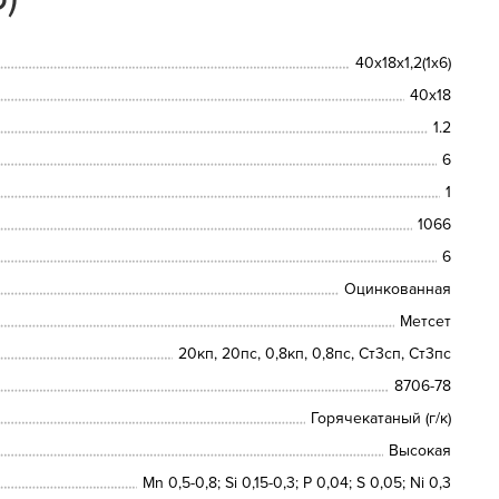
40х18х1,2(1х6)
40х18
1.2
6
1
1066
6
Оцинкованная
Метсет
20кп, 20пс, 0,8кп, 0,8пс, Ст3сп, Ст3пс
8706-78
Горячекатаный (г/к)
Высокая
Mn 0,5-0,8; Si 0,15-0,3; P 0,04; S 0,05; Ni 0,3