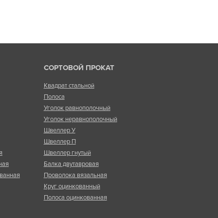
СОРТОВОЙ ПРОКАТ
Квадрат стальной
Полоса
Уголок равнополочный
Уголок неравнополочный
Швеллер У
Швеллер П
я
Швеллер гнутый
ная
Балка двутавровая
ванная
Проволока вязальная
Круг оцинкованный
Полоса оцинкованная