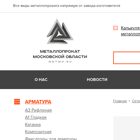
Все виды металлопроката напрямую от завода-изготовителя
Калькуля
металлоп
О НАС
НОВОСТИ
АРМАТУРА
Главная
Сетк
А3 Рифленая
А1 Гладкая
Катанка
Композитная
Фиксаторы для арматуры