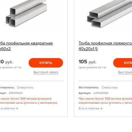
уба профильная квадратная
Труба профилная прямоуго
х60х2
40х20х1,5
80
105
руб.
руб.
КУПИТЬ
КУП
 указана за 1 м.
Цена указана за 1 м.
Быстрый заказ
Быстрый
отовитель:
Северсталь
Изготовитель:
Северсталь
икул:
210070120
Артикул:
220020120
 заказе более 500 метров возможна
При заказе более 500 метров возмо
ректировка цены (уточнить у менеджера)
корректировка цены (уточнить у мен
ь в наличии
Есть в наличии