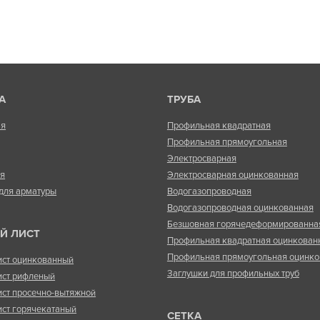
А
ТРУБА
ая
Профильная квадратная
Профильная прямоугольная
Электросварная
ая
Электросварная оцинкованная
для арматуры
Водогазопроводная
Водогазопроводная оцинкованная
Безшовная горячедеформированна
Й ЛИСТ
Профильная квадратная оцинкован
Профильная прямоугольная оцинко
ист оцинкованный
Заглушки для профильных труб
ист рифленый
ист просечно-вытяжной
ист горячекатаный
СЕТКА