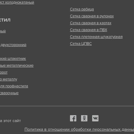
ист холоднокатаный
Сетка рабица
Сетка сварная в рулонах
СТИЛ
Сетка сварная в картах
Сетка сварная в ПВХ
ный
Сетка плетенная штукатурная
Сетка ЦПВС
двухсторонний
кий штакетник
вые металлические
орот
о металлу
ля профнастила
сварочные
 этот сайт
Политика в отношении обработки персональных данны