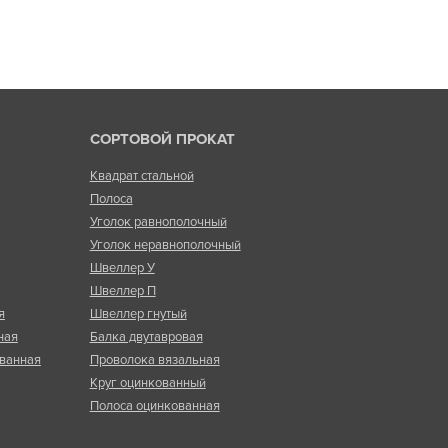
СОРТОВОЙ ПРОКАТ
Квадрат стальной
Полоса
Уголок равнополочный
Уголок неравнополочный
Швеллер У
Швеллер П
я
Швеллер гнутый
ная
Балка двутавровая
ванная
Проволока вязальная
Круг оцинкованный
Полоса оцинкованная