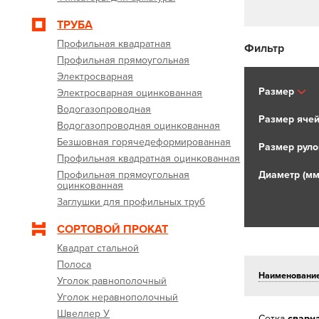
ТРУБА
Профильная квадратная
Фильтр
Профильная прямоугольная
Электросварная
Размер
Электросварная оцинкованная
Водогазопроводная
Размер ячей
Водогазопроводная оцинкованная
Безшовная горячедеформированная
Размер руло
Профильная квадратная оцинкованная
Профильная прямоугольная
Диаметр (мм
оцинкованная
Заглушки для профильных труб
СОРТОВОЙ ПРОКАТ
Квадрат стальной
Полоса
Наименовани
Уголок равнополочный
Уголок неравнополочный
Швеллер У
Сетка
сварн