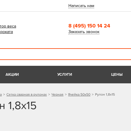
Написать нам
8 (495) 150 14 24
тор веса
роката
Заказать звонок
АКЦИИ
УСЛУГИ
ЦЕНЫ
а
Сетка сварная в рулонах
Черная
Ячейка 50х50
Рулон 1,8х15
н 1,8х15