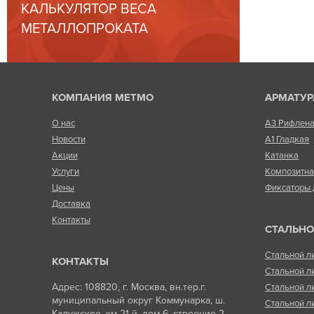
КАЛЬКУЛЯТОР ВЕСА
МЕТАЛЛОПРОКАТА
КОМПАНИЯ МЕТМО
АРМАТУР
О нас
А3 Рифлен
Новости
А1 Гладкая
Акции
Катанка
Услуги
Композитн
Цены
Фиксаторы 
Доставка
Контакты
СТАЛЬНО
Стальной л
КОНТАКТЫ
Стальной л
Адрес: 108820, г. Москва, вн.тер.г.
Стальной л
муниципальный округ Коммунарка, ш.
Стальной л
Калужское, км 21-й, дом 6, строение 2