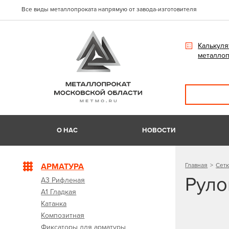
Все виды металлопроката напрямую от завода-изготовителя
Калькуля
металлоп
О НАС
НОВОСТИ
АРМАТУРА
Главная
Сетк
Руло
А3 Рифленая
А1 Гладкая
Катанка
Композитная
Фиксаторы для арматуры