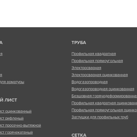
А
ТРУБА
ая
Профильная квадратная
Профильная прямоугольная
Электросварная
ая
Электросварная оцинкованная
для арматуры
Водогазопроводная
Водогазопроводная оцинкованная
Безшовная горячедеформированна
Й ЛИСТ
Профильная квадратная оцинкован
Профильная прямоугольная оцинко
ист оцинкованный
Заглушки для профильных труб
ист рифленый
ист просечно-вытяжной
ист горячекатаный
СЕТКА