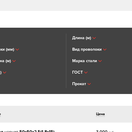
Длина (м)
ки (мм)
Вид проволоки
на (м)
Марка стали
)
ГОСТ
Прокат
е
Цена
ая
черная
50х50х2,5(1,8х15)
3 000