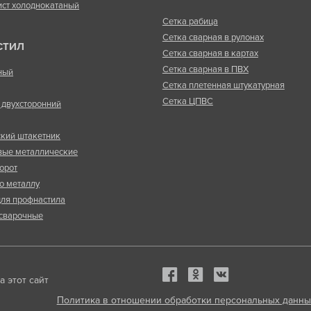
ист холоднокатаный
Сетка рабица
Сетка сварная в рулонах
СТИЛ
Сетка сварная в картах
Сетка сварная в ПВХ
ный
Сетка плетенная штукатурная
Сетка ЦПВС
двухсторонний
кий штакетник
вые металлические
орот
о металлу
ля профнастила
сварочные
 этот сайт
Политика в отношении обработки персональных данны