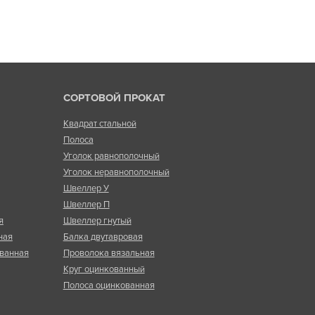
СОРТОВОЙ ПРОКАТ
Квадрат стальной
Полоса
Уголок равнополочный
Уголок неравнополочный
Швеллер У
Швеллер П
я
Швеллер гнутый
ная
Балка двутавровая
ванная
Проволока вязальная
Круг оцинкованный
Полоса оцинкованная