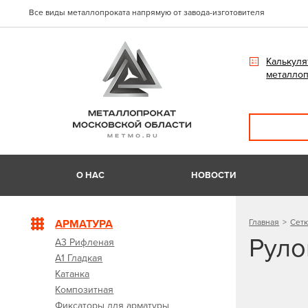
Все виды металлопроката напрямую от завода-изготовителя
Калькуля
металлоп
О НАС
НОВОСТИ
АРМАТУРА
Главная
Сетк
Руло
А3 Рифленая
А1 Гладкая
Катанка
Композитная
Фиксаторы для арматуры