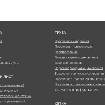
А
ТРУБА
ая
Профильная квадратная
Профильная прямоугольная
Электросварная
ая
Электросварная оцинкованная
для арматуры
Водогазопроводная
Водогазопроводная оцинкованная
Безшовная горячедеформированна
Й ЛИСТ
Профильная квадратная оцинкован
Профильная прямоугольная оцинко
ист оцинкованный
Заглушки для профильных труб
ист рифленый
ист просечно-вытяжной
ист горячекатаный
СЕТКА