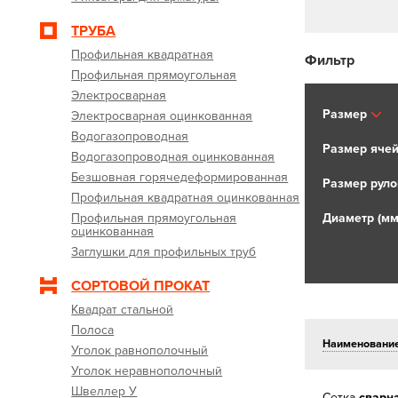
ТРУБА
Профильная квадратная
Фильтр
Профильная прямоугольная
Электросварная
Размер
Электросварная оцинкованная
Водогазопроводная
Размер ячей
Водогазопроводная оцинкованная
Безшовная горячедеформированная
Размер руло
Профильная квадратная оцинкованная
Профильная прямоугольная
Диаметр (мм
оцинкованная
Заглушки для профильных труб
СОРТОВОЙ ПРОКАТ
Квадрат стальной
Полоса
Наименовани
Уголок равнополочный
Уголок неравнополочный
Швеллер У
Сетка
сварн