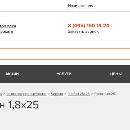
Написать нам
8 (495) 150 14 24
тор веса
роката
Заказать звонок
АКЦИИ
УСЛУГИ
ЦЕНЫ
а
Сетка сварная в рулонах
Черная
Ячейка 25х25
Рулон 1,8х25
н 1,8х25