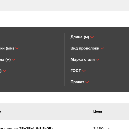
Длина (м)
ки (мм)
Вид проволоки
на (м)
Марка стали
)
ГОСТ
Прокат
е
Цена
ая
черная
25х25х1,6(1,8х25)
3 150