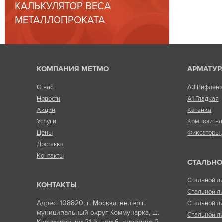
КАЛЬКУЛЯТОР ВЕСА
МЕТАЛЛОПРОКАТА
КОМПАНИЯ МЕТМО
АРМАТУР
О нас
А3 Рифлен
Новости
А1 Гладкая
Акции
Катанка
Услуги
Композитн
Цены
Фиксаторы 
Доставка
Контакты
СТАЛЬНО
Стальной л
КОНТАКТЫ
Стальной л
Адрес: 108820, г. Москва, вн.тер.г.
Стальной л
муниципальный округ Коммунарка, ш.
Стальной л
Калужское, км 21-й, дом 6, строение 2