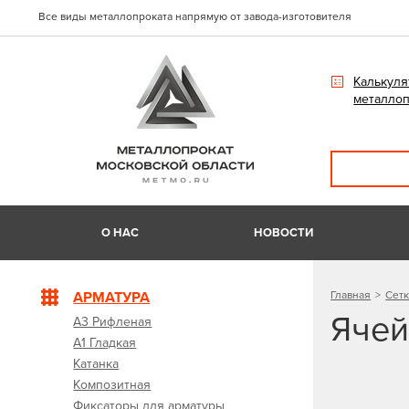
Все виды металлопроката напрямую от завода-изготовителя
Калькуля
металлоп
О НАС
НОВОСТИ
АРМАТУРА
Главная
Сетк
Ячей
А3 Рифленая
А1 Гладкая
Катанка
Композитная
Фиксаторы для арматуры