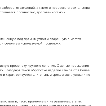
 заборов, ограждений, а также в процессе строительства
отличается прочностью, долговечностью и
змещённую под прямым углом и сваренную в местах
к и сечением используемой проволоки.
дистую проволоку круглого сечения. С целью повышения
у. Благодаря такой обработке изделие становится более
 и характеризуется длительным сроком эксплуатации по
ствию влаги, часто применяется на различных этапах
 потери прочности, - при её наличии используется меньше