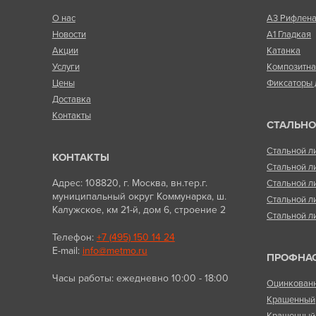
О нас
А3 Рифлен
Новости
А1 Гладкая
Акции
Катанка
Услуги
Композитн
Цены
Фиксаторы 
Доставка
Контакты
СТАЛЬНО
Стальной л
КОНТАКТЫ
Стальной л
Адрес: 108820, г. Москва, вн.тер.г.
Стальной л
муниципальный округ Коммунарка, ш.
Стальной л
Калужское, км 21-й, дом 6, строение 2
Стальной л
Телефон:
+7 (495) 150 14 24
E-mail:
info@metmo.ru
ПРОФНА
Часы работы: ежедневно 10:00 - 18:00
Оцинкован
Крашенный