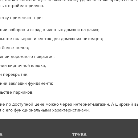
иных стройматериалов.
сетку применяют при:
нии заборов и оград в частных домах и на дачах;
льстве вольеров и клеток для домашних питомцев;
 тёплых полов;
ании дорожного покрытия;
нии кирпичной кладки;
и перекрытий;
нии закладки фундамента;
льстве парников.
лие по доступной цене можно через интернет-магазин. А широкий в
я с его функциональными характеристиками.
А
ТРУБА