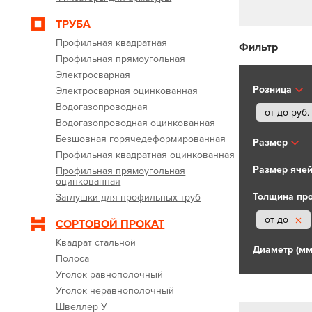
ТРУБА
Профильная квадратная
Фильтр
Профильная прямоугольная
Электросварная
Розница
Электросварная оцинкованная
Водогазопроводная
от до
руб.
Водогазопроводная оцинкованная
Безшовная горячедеформированная
Размер
Профильная квадратная оцинкованная
Размер ячей
Профильная прямоугольная
оцинкованная
Толщина про
Заглушки для профильных труб
от до
СОРТОВОЙ ПРОКАТ
Квадрат стальной
Диаметр (мм
Полоса
Уголок равнополочный
Уголок неравнополочный
Швеллер У