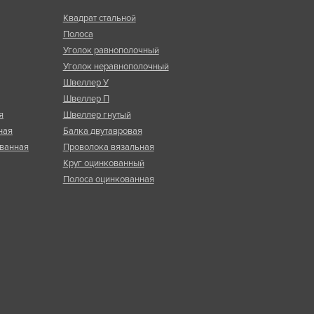
Квадрат стальной
Полоса
Уголок равнополочный
Уголок неравнополочный
Швеллер У
Швеллер П
я
Швеллер гнутый
ная
Балка двутавровая
ванная
Проволока вязальная
Круг оцинкованный
Полоса оцинкованная