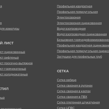
ая
Профильная квадратная
Профильная прямоугольная
Электросварная
ая
Электросварная оцинкованная
для арматуры
Водогазопроводная
Водогазопроводная оцинкованная
Безшовная горячедеформированна
Й ЛИСТ
Профильная квадратная оцинкован
Профильная прямоугольная оцинко
ист оцинкованный
Заглушки для профильных труб
ист рифленый
ист просечно-вытяжной
ист горячекатаный
СЕТКА
ист холоднокатаный
Сетка рабица
Сетка сварная в рулонах
СТИЛ
Сетка сварная в картах
Сетка сварная в ПВХ
ный
Сетка плетенная штукатурная
Сетка ЦПВС