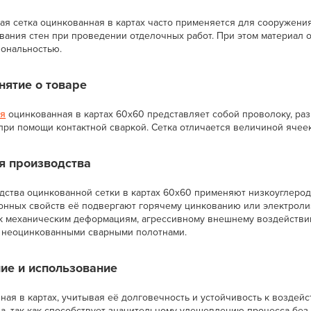
я сетка оцинкованная в картах часто применяется для сооружения
вания стен при проведении отделочных работ. При этом материал 
ональностью.
нятие о товаре
ая
оцинкованная в картах 60х60 представляет собой проволоку, ра
при помощи контактной сваркой. Сетка отличается величиной ячее
я производства
дства оцинкованной сетки в картах 60х60 применяют низкоуглеро
онных свойств её подвергают горячему цинкованию или электролиз
к механическим деформациям, агрессивному внешнему воздействию
 неоцинкованными сварными полотнами.
ие и использование
ная в картах, учитывая её долговечность и устойчивость к воздей
а, так как способствует значительному удешевлению процесса без