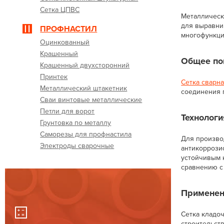
Сетка ЦПВС
Металлическа
для выравни
ПРОФНАСТИЛ
многофункци
Оцинкованный
Крашенный
Общее по
Крашенный двухсторонний
Принтек
Сетка сварн
Металлический штакетник
соединения 
Сваи винтовые металлические
Петли для ворот
Технологи
Грунтовка по металлу
Саморезы для профнастила
Для произво
Электроды сварочные
антикоррози
устойчивым 
сравнению с
Применен
Сетка кладоч
строительств