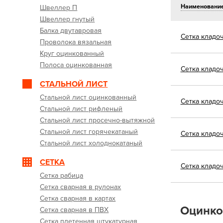
Наименовани
Швеллер П
Швеллер гнутый
Балка двутавровая
Сетка
кладоч
Проволока вязальная
Круг оцинкованный
Полоса оцинкованная
Сетка
кладоч
СТАЛЬНОЙ ЛИСТ
Стальной лист оцинкованный
Сетка
кладоч
Стальной лист рифленый
Стальной лист просечно-вытяжной
Стальной лист горячекатаный
Сетка
кладоч
Стальной лист холоднокатаный
СЕТКА
Сетка
кладоч
Сетка рабица
Сетка сварная в рулонах
Сетка сварная в картах
Оцинков
Сетка сварная в ПВХ
Сетка плетенная штукатурная