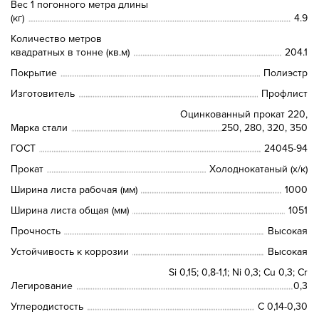
Вес 1 погонного метра длины
(кг)
4.9
Количество метров
квадратных в тонне (кв.м)
204.1
Покрытие
Полиэстр
Изготовитель
Профлист
Оцинкованный прокат 220,
Марка стали
250, 280, 320, 350
ГОСТ
24045-94
Прокат
Холоднокатаный (х/к)
Ширина листа рабочая (мм)
1000
Ширина листа общая (мм)
1051
Прочность
Высокая
Устойчивость к коррозии
Высокая
Si 0,15; 0,8-1,1; Ni 0,3; Сu 0,3; Cr
Легирование
0,3
Углеродистость
C 0,14-0,30