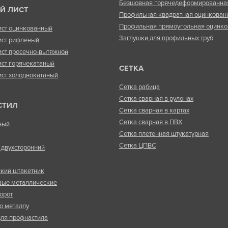
Безшовная горячедеформированна
Й ЛИСТ
Профильная квадратная оцинкован
Профильная прямоугольная оцинко
ист оцинкованный
Заглушки для профильных труб
ист рифленый
ист просечно-вытяжной
ист горячекатаный
СЕТКА
ист холоднокатаный
Сетка рабица
Сетка сварная в рулонах
СТИЛ
Сетка сварная в картах
Сетка сварная в ПВХ
ный
Сетка плетенная штукатурная
Сетка ЦПВС
двухсторонний
кий штакетник
вые металлические
орот
о металлу
ля профнастила