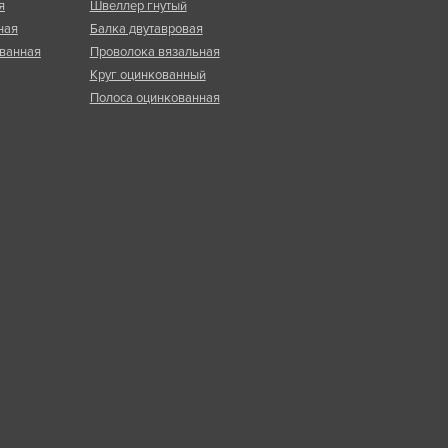
я
Швеллер гнутый
ная
Балка двутавровая
ванная
Проволока вязальная
Круг оцинкованный
Полоса оцинкованная