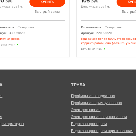
90
105
руб.
руб.
КУПИТЬ
КУП
 указана за 1 м.
Цена указана за 1 м.
Быстрый заказ
Быстрый
отовитель:
Северсталь
Изготовитель:
Северсталь
икул:
330060120
Артикул:
220020120
платная резка
При заказе более 500 метров возмо
корректировка цены (уточнить у мен
ь в наличии
Есть в наличии
А
ТРУБА
ая
Профильная квадратная
Профильная прямоугольная
Электросварная
ая
Электросварная оцинкованная
для арматуры
Водогазопроводная
Водогазопроводная оцинкованная