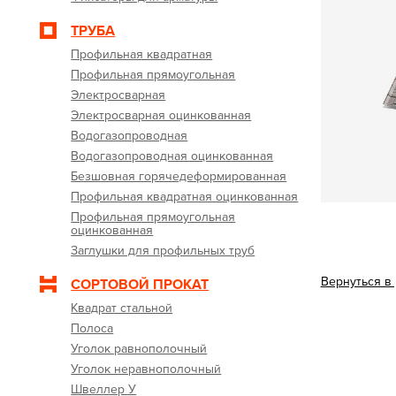
ТРУБА
Профильная квадратная
Профильная прямоугольная
Электросварная
Электросварная оцинкованная
Водогазопроводная
Водогазопроводная оцинкованная
Безшовная горячедеформированная
Профильная квадратная оцинкованная
Профильная прямоугольная
оцинкованная
Заглушки для профильных труб
Вернуться в
СОРТОВОЙ ПРОКАТ
Квадрат стальной
Полоса
Уголок равнополочный
Уголок неравнополочный
Швеллер У