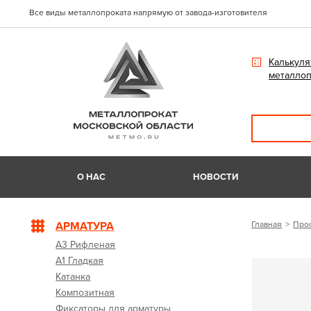
Все виды металлопроката напрямую от завода-изготовителя
Калькуля
металлоп
О НАС
НОВОСТИ
АРМАТУРА
Главная
Про
А3 Рифленая
А1 Гладкая
Катанка
Композитная
Фиксаторы для арматуры