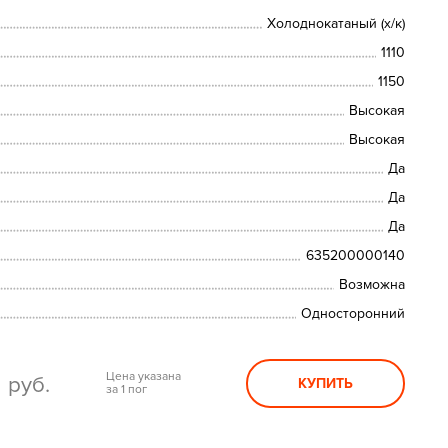
Холоднокатаный (х/к)
1110
1150
Высокая
Высокая
Да
Да
Да
635200000140
Возможна
Односторонний
0
Цена указана
руб.
КУПИТЬ
за 1 пог