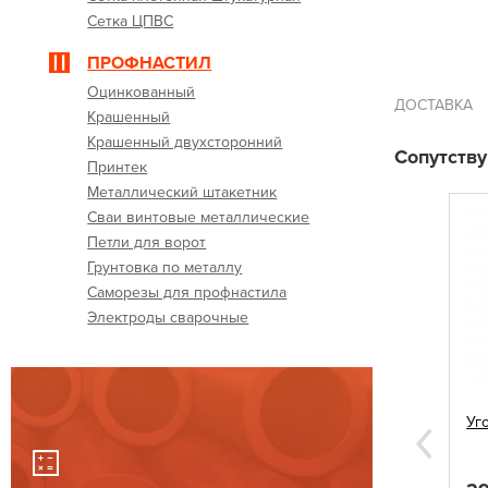
Сетка ЦПВС
ПРОФНАСТИЛ
Оцинкованный
ДОСТАВКА
Крашенный
Крашенный двухсторонний
Сопутств
Принтек
Металлический штакетник
Сваи винтовые металлические
Петли для ворот
Грунтовка по металлу
Саморезы для профнастила
Электроды сварочные
 60х60
Саморезы для профнастила 5,5х19
Уг
вишневые
Next