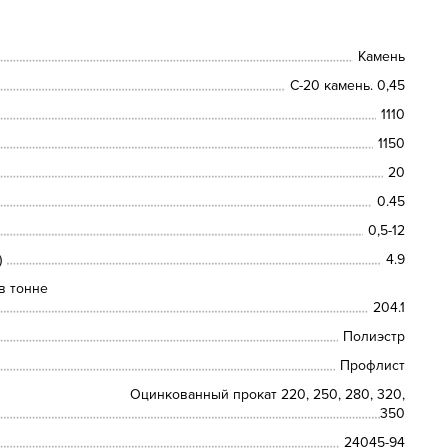
Камень
С-20 камень. 0,45
1110
1150
20
0.45
0,5-12
)
4.9
в тонне
204.1
Полиэстр
Профлист
Оцинкованный прокат 220, 250, 280, 320,
350
24045-94