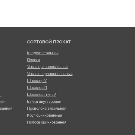
СОРТОВОЙ ПРОКАТ
Квадрат стальной
Полоса
Уголок равнополочный
Уголок неравнополочный
Швеллер У
Швеллер П
я
Швеллер гнутый
ная
Балка двутавровая
ванная
Проволока вязальная
Круг оцинкованный
Полоса оцинкованная