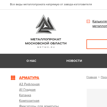
Все виды металлопроката напрямую от завода-изготовителя
Калькуля
металлоп
О НАС
НОВОСТИ
АРМАТУРА
Главная
Про
А3 Рифленая
А1 Гладкая
Катанка
Композитная
Фиксаторы для арматуры