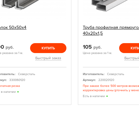
олок 50х50х4
Труба профилная прямоуго
40х20х1,5
90
105
руб.
руб.
КУПИТЬ
КУП
 указана за 1 м.
Цена указана за 1 м.
Быстрый заказ
Быстрый
отовитель:
Северсталь
Изготовитель:
Северсталь
икул:
330060120
Артикул:
220020120
платная резка
При заказе более 500 метров возмо
корректировка цены (уточнить у мен
ь в наличии
Есть в наличии