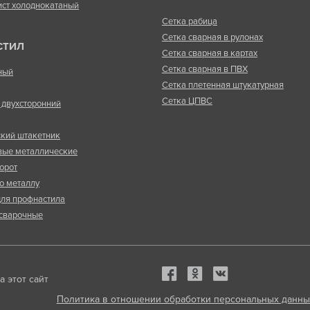
ист холоднокатаный
Сетка рабица
Сетка сварная в рулонах
СТИЛ
Сетка сварная в картах
Сетка сварная в ПВХ
ный
Сетка плетенная штукатурная
Сетка ЦПВС
двухсторонний
кий штакетник
вые металлические
орот
о металлу
ля профнастила
сварочные
 этот сайт
Политика в отношении обработки персональных данны