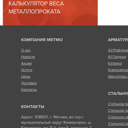
КАЛЬКУЛЯТОР ВЕСА
МЕТАЛЛОПРОКАТА
КОМПАНИЯ МЕТМО
АРМАТУР
О нас
А3 Рифлен
Новости
А1 Гладкая
Акции
Катанка
Услуги
Композитн
Цены
Фиксаторы 
Доставка
Контакты
СТАЛЬНО
Стальной л
КОНТАКТЫ
Стальной л
Адрес: 108820, г. Москва, вн.тер.г.
Стальной л
муниципальный округ Коммунарка, ш.
Стальной л
Калужское, км 21-й, дом 6, строение 2