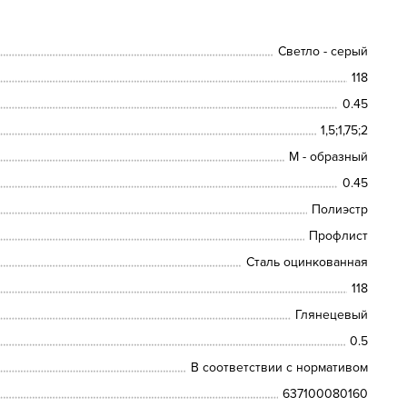
Светло - серый
118
0.45
1,5;1,75;2
М - образный
0.45
Полиэстр
Профлист
Сталь оцинкованная
118
Глянецевый
0.5
В соответствии с нормативом
637100080160