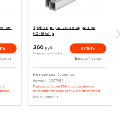
льная
Труба профильная квадратная
Заглушк
60х60х2,5
360
15
руб.
руб.
ИТЬ
КУПИТЬ
Цена указана за 1 м.
Цена указан
 заказ
Быстрый заказ
Изготовитель:
Северсталь
Изготовите
Артикул:
210070130
Артикул:
жна
При заказе более 500 метров возможна
При заказе
еджера)
корректировка цены (уточнить у менеджера)
корректиро
Есть в наличии
Есть в нал