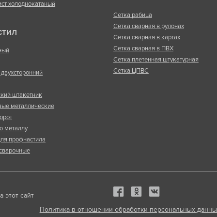
ист холоднокатаный
Сетка рабица
Сетка сварная в рулонах
СТИЛ
Сетка сварная в картах
Сетка сварная в ПВХ
ный
Сетка плетенная штукатурная
Сетка ЦПВС
двухсторонний
кий штакетник
вые металлические
орот
о металлу
ля профнастила
сварочные
 этот сайт
Политика в отношении обработки персональных данны