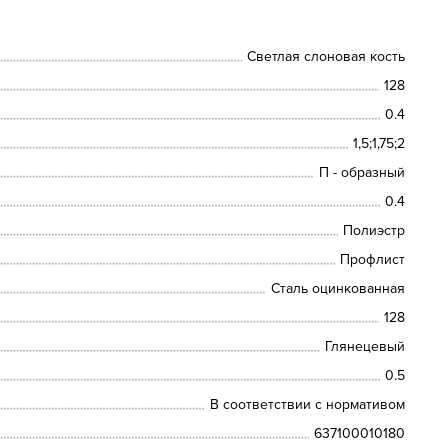
Светлая слоновая кость
128
0.4
1,5;1,75;2
П - образный
0.4
Полиэстр
Профлист
Сталь оцинкованная
128
Глянецевый
0.5
В соответствии с нормативом
637100010180