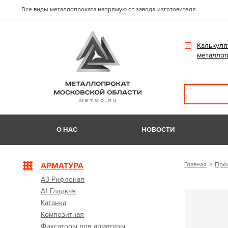
Все виды металлопроката напрямую от завода-изготовителя
Калькуля
металлоп
О НАС
НОВОСТИ
АРМАТУРА
Главная
Про
А3 Рифленая
А1 Гладкая
Катанка
Композитная
Фиксаторы для арматуры