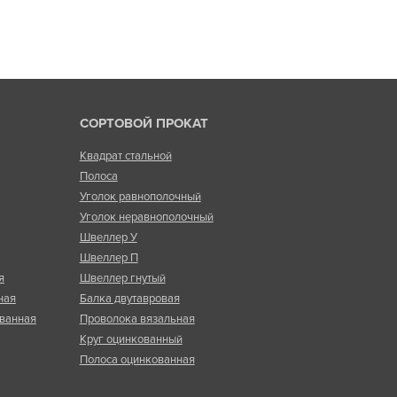
СОРТОВОЙ ПРОКАТ
Квадрат стальной
Полоса
Уголок равнополочный
Уголок неравнополочный
Швеллер У
Швеллер П
я
Швеллер гнутый
ная
Балка двутавровая
ванная
Проволока вязальная
Круг оцинкованный
Полоса оцинкованная