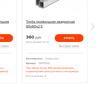
льная
Труба профильная квадратная
Заглушк
60х60х2,5
360
15
руб.
руб.
ИТЬ
КУПИТЬ
Цена указана за 1 м.
Цена указан
 заказ
Быстрый заказ
Изготовитель:
Северсталь
Изготовите
Артикул:
210070130
Артикул:
жна
При заказе более 500 метров возможна
При заказе
еджера)
корректировка цены (уточнить у менеджера)
корректиро
Есть в наличии
Есть в нал