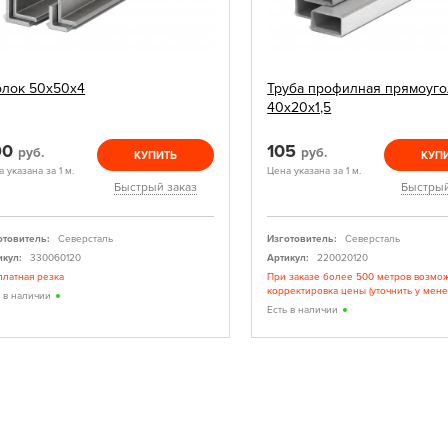
олок 50х50х4
Труба профилная прямоуго
40х20х1,5
90
105
руб.
руб.
КУПИТЬ
КУП
 указана за 1 м.
Цена указана за 1 м.
Быстрый заказ
Быстрый
отовитель:
Северсталь
Изготовитель:
Северсталь
икул:
330060120
Артикул:
220020120
платная резка
При заказе более 500 метров возмо
корректировка цены (уточнить у мен
ь в наличии
Есть в наличии