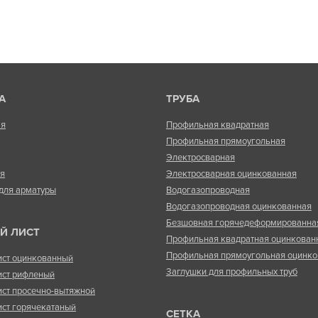
А
ТРУБА
ая
Профильная квадратная
Профильная прямоугольная
Электросварная
ая
Электросварная оцинкованная
для арматуры
Водогазопроводная
Водогазопроводная оцинкованная
Безшовная горячедеформированна
Й ЛИСТ
Профильная квадратная оцинкован
Профильная прямоугольная оцинко
ист оцинкованный
Заглушки для профильных труб
ист рифленый
ист просечно-вытяжной
ист горячекатаный
СЕТКА