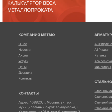
КАЛЬКУЛЯТОР ВЕСА
МЕТАЛЛОПРОКАТА
КОМПАНИЯ МЕТМО
АРМАТУР
О нас
А3 Рифлен
Новости
А1 Гладкая
Акции
Катанка
Услуги
Композитн
Цены
Фиксаторы 
Доставка
Контакты
СТАЛЬНО
Стальной л
КОНТАКТЫ
Стальной л
Адрес: 108820, г. Москва, вн.тер.г.
Стальной л
муниципальный округ Коммунарка, ш.
Стальной л
Калужское, км 21-й, дом 6, строение 2