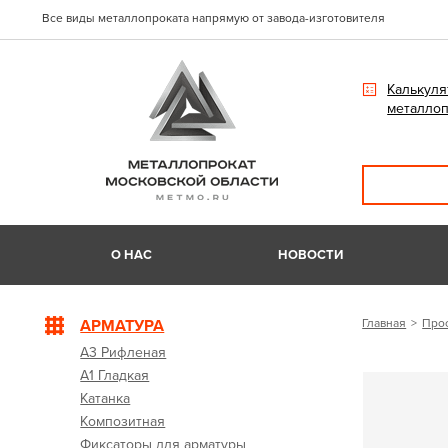
Все виды металлопроката напрямую от завода-изготовителя
Калькуля
металлоп
О НАС
НОВОСТИ
АРМАТУРА
Главная
Про
А3 Рифленая
А1 Гладкая
Катанка
Композитная
Фиксаторы для арматуры