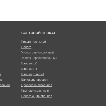
СОРТОВОЙ ПРОКАТ
Квадрат стальной
Полоса
Уголок равнополочный
Уголок неравнополочный
Швеллер У
Швеллер П
я
Швеллер гнутый
ная
Балка двутавровая
ванная
Проволока вязальная
Круг оцинкованный
Полоса оцинкованная