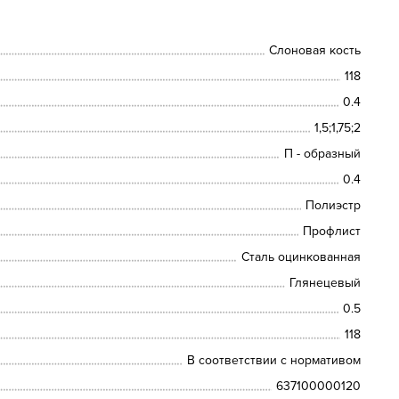
Слоновая кость
118
0.4
1,5;1,75;2
П - образный
0.4
Полиэстр
Профлист
Сталь оцинкованная
Глянецевый
0.5
118
В соответствии с нормативом
637100000120