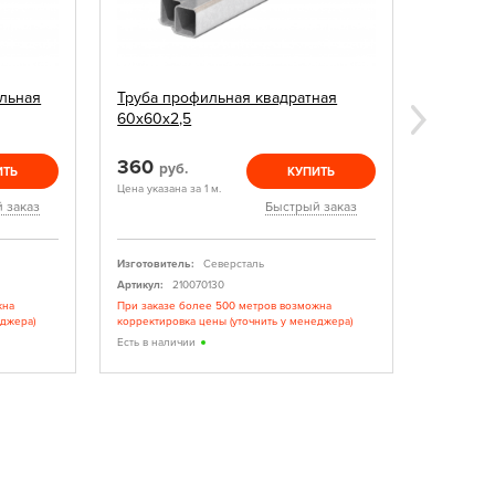
льная
Труба профильная квадратная
Заглушк
60х60х2,5
360
15
руб.
руб.
ИТЬ
КУПИТЬ
Цена указана за 1 м.
Цена указан
 заказ
Быстрый заказ
Изготовитель:
Северсталь
Изготовите
Артикул:
210070130
Артикул:
жна
При заказе более 500 метров возможна
При заказе
еджера)
корректировка цены (уточнить у менеджера)
корректиро
Есть в наличии
Есть в нал