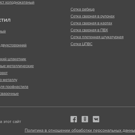
ист холоднокатаный
Сетка рабица
Сетка сварная в рулонах
СТИЛ
Сетка сварная в картах
Сетка сварная в ПВХ
ный
Сетка плетенная штукатурная
Сетка ЦПВС
двухсторонний
кий штакетник
вые металлические
орот
о металлу
ля профнастила
сварочные
 этот сайт
Политика в отношении обработки персональных данны