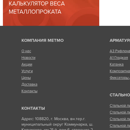
КАЛЬКУЛЯТОР ВЕСА
МЕТАЛЛОПРОКАТА
КОМПАНИЯ МЕТМО
АРМАТУР
О нас
А3 Рифлен
Новости
А1 Гладкая
Акции
Катанка
Услуги
Композитн
Цены
Фиксаторы 
Доставка
Контакты
СТАЛЬНО
Стальной л
КОНТАКТЫ
Стальной л
Адрес: 108820, г. Москва, вн.тер.г.
Стальной л
муниципальный округ Коммунарка, ш.
Стальной л
Калужское, км 21-й, дом 6, строение 2