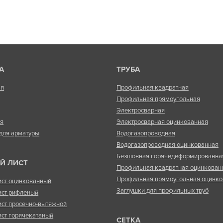
А
ТРУБА
ая
Профильная квадратная
Профильная прямоугольная
Электросварная
ая
Электросварная оцинкованная
для арматуры
Водогазопроводная
Водогазопроводная оцинкованная
Безшовная горячедеформированна
Й ЛИСТ
Профильная квадратная оцинкован
Профильная прямоугольная оцинко
ист оцинкованный
Заглушки для профильных труб
ист рифленый
ист просечно-вытяжной
ист горячекатаный
СЕТКА