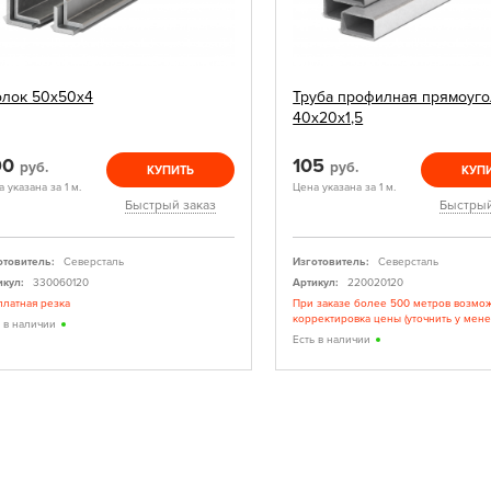
олок 50х50х4
Труба профилная прямоуго
40х20х1,5
90
105
руб.
руб.
КУПИТЬ
КУП
 указана за 1 м.
Цена указана за 1 м.
Быстрый заказ
Быстрый
отовитель:
Северсталь
Изготовитель:
Северсталь
икул:
330060120
Артикул:
220020120
платная резка
При заказе более 500 метров возмо
корректировка цены (уточнить у мен
ь в наличии
Есть в наличии