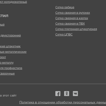
ист холоднокатаный
Сетка рабица
Сетка сварная в рулонах
СТИЛ
Сетка сварная в картах
Сетка сварная в ПВХ
ный
Сетка плетенная штукатурная
Сетка ЦПВС
двухсторонний
кий штакетник
вые металлические
орот
о металлу
ля профнастила
сварочные
 этот сайт
Политика в отношении обработки персональных данны