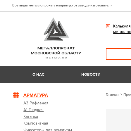
Все виды металлопроката напрямую от завода-изготовителя
Калькуля
металлоп
О НАС
НОВОСТИ
АРМАТУРА
Главная
Про
А3 Рифленая
А1 Гладкая
Катанка
Композитная
Фиксаторы для арматуры