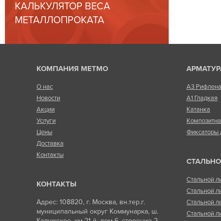
КАЛЬКУЛЯТОР ВЕСА
МЕТАЛЛОПРОКАТА
КОМПАНИЯ МЕТМО
АРМАТУР
О нас
А3 Рифлен
Новости
А1 Гладкая
Акции
Катанка
Услуги
Композитн
Цены
Фиксаторы 
Доставка
Контакты
СТАЛЬНО
Стальной л
КОНТАКТЫ
Стальной л
Адрес: 108820, г. Москва, вн.тер.г.
Стальной л
муниципальный округ Коммунарка, ш.
Стальной л
Калужское, км 21-й, дом 6, строение 2