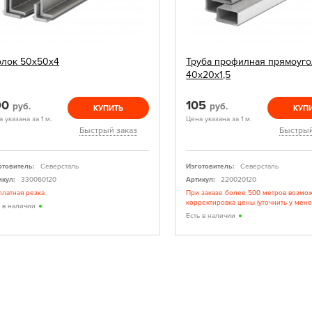
олок 50х50х4
Труба профилная прямоуго
40х20х1,5
90
105
руб.
руб.
КУПИТЬ
КУП
 указана за 1 м.
Цена указана за 1 м.
Быстрый заказ
Быстрый
отовитель:
Северсталь
Изготовитель:
Северсталь
икул:
330060120
Артикул:
220020120
платная резка
При заказе более 500 метров возмо
корректировка цены (уточнить у мен
ь в наличии
Есть в наличии