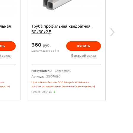
льная
Труба профильная квадратная
Заглушк
60х60х2,5
360
15
руб.
руб.
ИТЬ
КУПИТЬ
Цена указана за 1 м.
Цена указан
 заказ
Быстрый заказ
Изготовитель:
Северсталь
Изготовите
Артикул:
210070130
Артикул:
жна
При заказе более 500 метров возможна
При заказе
еджера)
корректировка цены (уточнить у менеджера)
корректиро
Есть в наличии
Есть в нал