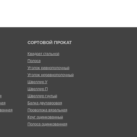
СОРТОВОЙ ПРОКАТ
Квадрат стальной
Полоса
Уголок равнополочный
Уголок неравнополочный
Швеллер У
Швеллер П
я
Швеллер гнутый
ная
Балка двутавровая
ванная
Проволока вязальная
Круг оцинкованный
Полоса оцинкованная