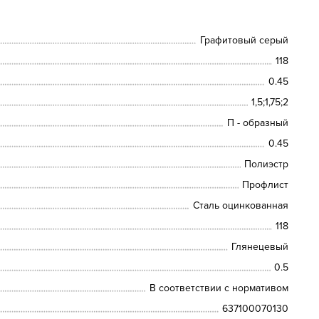
Графитовый серый
118
0.45
1,5;1,75;2
П - образный
0.45
Полиэстр
Профлист
Сталь оцинкованная
118
Глянецевый
0.5
В соответствии с нормативом
637100070130