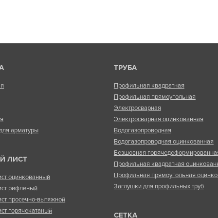
А
ТРУБА
ая
Профильная квадратная
Профильная прямоугольная
Электросварная
ая
Электросварная оцинкованная
для арматуры
Водогазопроводная
Водогазопроводная оцинкованная
Безшовная горячедеформированна
Й ЛИСТ
Профильная квадратная оцинкован
Профильная прямоугольная оцинко
ист оцинкованный
Заглушки для профильных труб
ист рифленый
ист просечно-вытяжной
ист горячекатаный
СЕТКА