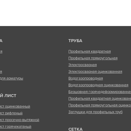
А
ТРУБА
ая
Профильная квадратная
Профильная прямоугольная
Электросварная
ая
Электросварная оцинкованная
для арматуры
Водогазопроводная
Водогазопроводная оцинкованная
Безшовная горячедеформированна
Й ЛИСТ
Профильная квадратная оцинкован
Профильная прямоугольная оцинко
ист оцинкованный
Заглушки для профильных труб
ист рифленый
ист просечно-вытяжной
ист горячекатаный
СЕТКА