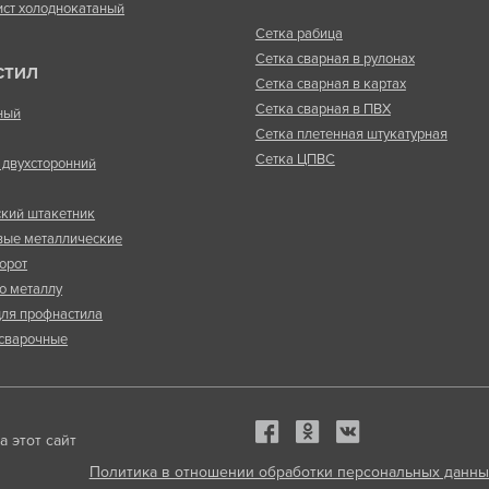
ист холоднокатаный
Сетка рабица
Сетка сварная в рулонах
СТИЛ
Сетка сварная в картах
Сетка сварная в ПВХ
ный
Сетка плетенная штукатурная
Сетка ЦПВС
двухсторонний
кий штакетник
вые металлические
орот
о металлу
ля профнастила
сварочные
 этот сайт
Политика в отношении обработки персональных данны