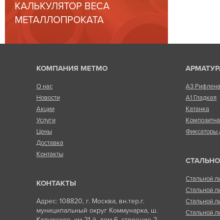
КАЛЬКУЛЯТОР ВЕСА
МЕТАЛЛОПРОКАТА
КОМПАНИЯ МЕТМО
АРМАТУР
О нас
А3 Рифлен
Новости
А1 Гладкая
Акции
Катанка
Услуги
Композитн
Цены
Фиксаторы 
Доставка
Контакты
СТАЛЬНО
Стальной л
КОНТАКТЫ
Стальной л
Адрес: 108820, г. Москва, вн.тер.г.
Стальной л
муниципальный округ Коммунарка, ш.
Стальной л
Калужское, км 21-й, дом 6, строение 2