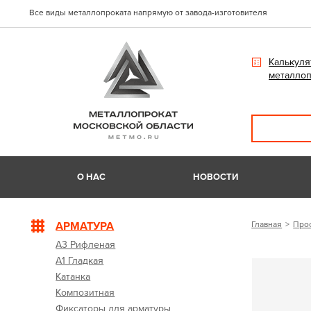
Все виды металлопроката напрямую от завода-изготовителя
Калькуля
металлоп
О НАС
НОВОСТИ
АРМАТУРА
Главная
Про
А3 Рифленая
А1 Гладкая
Катанка
Композитная
Фиксаторы для арматуры