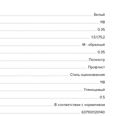
Белый
118
0.35
1,5;1,75;2
М - образный
0.35
Полиэстр
Профлист
Сталь оцинкованная
118
Глянецевый
0.5
В соответствии с нормативом
637100120140