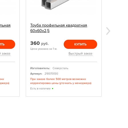
льная
Труба профильная квадратная
Заглушк
60х60х2,5
360
15
руб.
руб.
ИТЬ
КУПИТЬ
Цена указана за 1 м.
Цена указан
 заказ
Быстрый заказ
Изготовитель:
Северсталь
Изготовите
Артикул:
210070130
Артикул:
жна
При заказе более 500 метров возможна
При заказе
еджера)
корректировка цены (уточнить у менеджера)
корректиро
Есть в наличии
Есть в нал