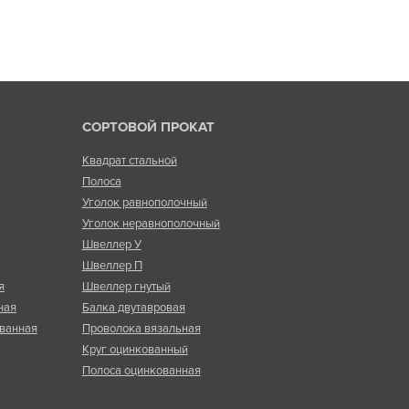
СОРТОВОЙ ПРОКАТ
Квадрат стальной
Полоса
Уголок равнополочный
Уголок неравнополочный
Швеллер У
Швеллер П
я
Швеллер гнутый
ная
Балка двутавровая
ванная
Проволока вязальная
Круг оцинкованный
Полоса оцинкованная