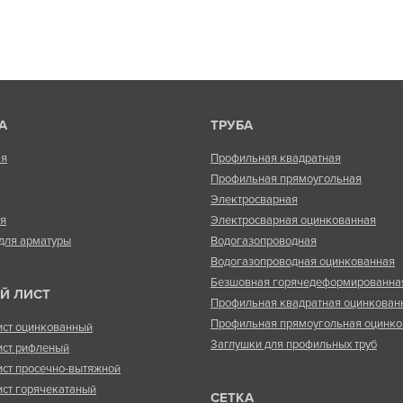
А
ТРУБА
ая
Профильная квадратная
Профильная прямоугольная
Электросварная
ая
Электросварная оцинкованная
для арматуры
Водогазопроводная
Водогазопроводная оцинкованная
Безшовная горячедеформированна
Й ЛИСТ
Профильная квадратная оцинкован
Профильная прямоугольная оцинко
ист оцинкованный
Заглушки для профильных труб
ист рифленый
ист просечно-вытяжной
ист горячекатаный
СЕТКА