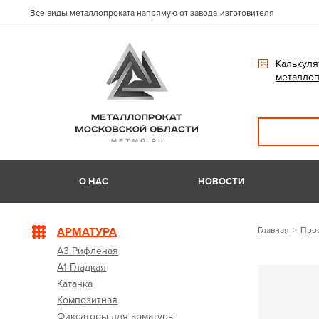
Все виды металлопроката напрямую от завода-изготовителя
Калькуля
металлоп
О НАС
НОВОСТИ
АРМАТУРА
Главная
Про
А3 Рифленая
А1 Гладкая
Катанка
Композитная
Фиксаторы для арматуры