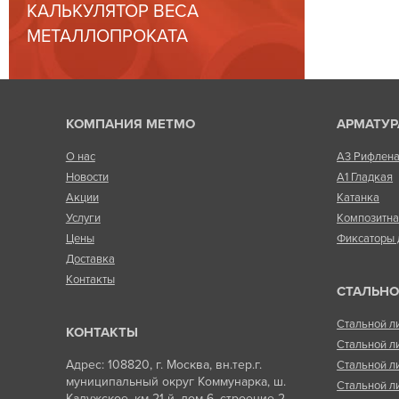
КАЛЬКУЛЯТОР ВЕСА
МЕТАЛЛОПРОКАТА
КОМПАНИЯ МЕТМО
АРМАТУР
О нас
А3 Рифлен
Новости
А1 Гладкая
Акции
Катанка
Услуги
Композитн
Цены
Фиксаторы 
Доставка
Контакты
СТАЛЬНО
Стальной л
КОНТАКТЫ
Стальной л
Адрес: 108820, г. Москва, вн.тер.г.
Стальной л
муниципальный округ Коммунарка, ш.
Стальной л
Калужское, км 21-й, дом 6, строение 2