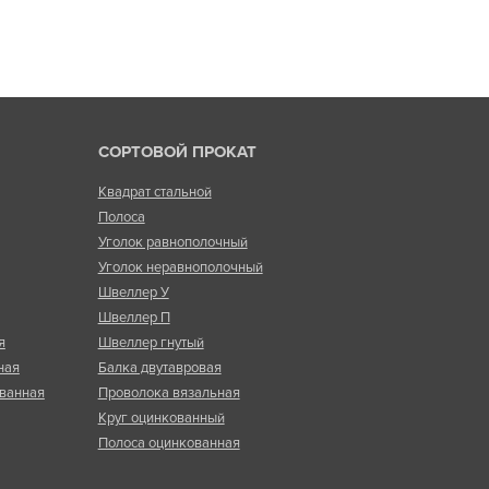
СОРТОВОЙ ПРОКАТ
Квадрат стальной
Полоса
Уголок равнополочный
Уголок неравнополочный
Швеллер У
Швеллер П
я
Швеллер гнутый
ная
Балка двутавровая
ванная
Проволока вязальная
Круг оцинкованный
Полоса оцинкованная