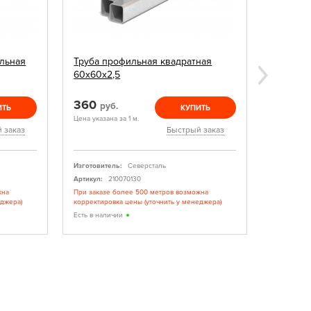
льная
Труба профильная квадратная
Заглушк
60х60х2,5
360
15
руб.
руб.
ИТЬ
КУПИТЬ
Цена указана за 1 м.
Цена указан
 заказ
Быстрый заказ
Изготовитель:
Северсталь
Изготовите
Артикул:
210070130
Артикул:
жна
При заказе более 500 метров возможна
При заказе
еджера)
корректировка цены (уточнить у менеджера)
корректиро
Есть в наличии
Есть в нал