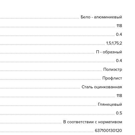
Бело - алюминиевый
118
0.4
1,5;1,75;2
П - образный
0.4
Полиэстр
Профлист
Сталь оцинкованная
118
Глянецевый
0.5
В соответствии с нормативом
637100130120