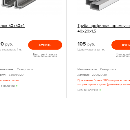
олок 50х50х4
Труба профилная прямоуго
40х20х1,5
90
105
руб.
руб.
КУПИТЬ
КУП
 указана за 1 м.
Цена указана за 1 м.
Быстрый заказ
Быстрый
отовитель:
Северсталь
Изготовитель:
Северсталь
икул:
330060120
Артикул:
220020120
платная резка
При заказе более 500 метров возмо
корректировка цены (уточнить у мен
ь в наличии
Есть в наличии