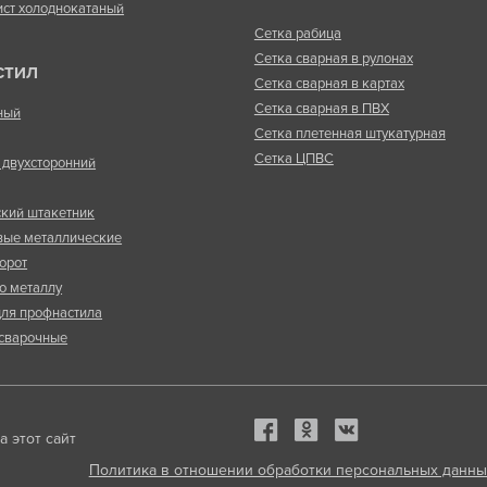
ист холоднокатаный
Сетка рабица
Сетка сварная в рулонах
СТИЛ
Сетка сварная в картах
Сетка сварная в ПВХ
ный
Сетка плетенная штукатурная
Сетка ЦПВС
двухсторонний
кий штакетник
вые металлические
орот
о металлу
ля профнастила
сварочные
 этот сайт
Политика в отношении обработки персональных данны