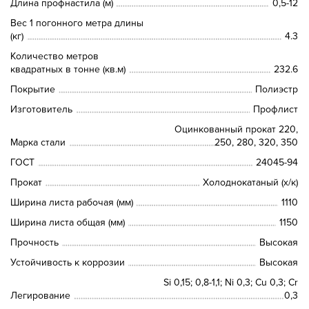
Длина профнастила (м)
0,5-12
Вес 1 погонного метра длины
(кг)
4.3
Количество метров
квадратных в тонне (кв.м)
232.6
Покрытие
Полиэстр
Изготовитель
Профлист
Оцинкованный прокат 220,
Марка стали
250, 280, 320, 350
ГОСТ
24045-94
Прокат
Холоднокатаный (х/к)
Ширина листа рабочая (мм)
1110
Ширина листа общая (мм)
1150
Прочность
Высокая
Устойчивость к коррозии
Высокая
Si 0,15; 0,8-1,1; Ni 0,3; Сu 0,3; Cr
Легирование
0,3