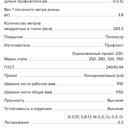
Длина профнастила (м)
0,5-12
Вес 1 погонного метра длины
(кг)
3.8
Количество метров
квадратных в тонне (кв.м)
263.2
Покрытие
Полиэстр
Изготовитель
Профлист
Оцинкованный прокат 220,
Марка стали
250, 280, 320, 350
ГОСТ
24045-94
Прокат
Холоднокатаный (х/к)
Ширина листа рабочая (мм)
1110
Ширина листа общая (мм)
1150
Прочность
Высокая
Устойчивость к коррозии
Высокая
Si 0,15; 0,8-1,1; Ni 0,3; Сu 0,3; Cr
Легирование
0,3