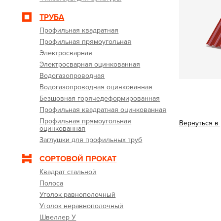
ТРУБА
Профильная квадратная
Профильная прямоугольная
Электросварная
Электросварная оцинкованная
Водогазопроводная
Водогазопроводная оцинкованная
Безшовная горячедеформированная
Профильная квадратная оцинкованная
Профильная прямоугольная
Вернуться в
оцинкованная
Заглушки для профильных труб
СОРТОВОЙ ПРОКАТ
Квадрат стальной
Полоса
Уголок равнополочный
Уголок неравнополочный
Швеллер У