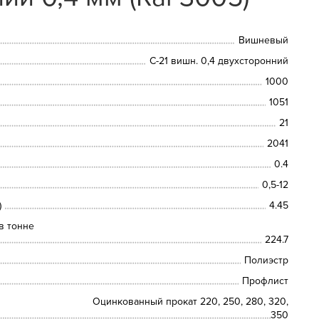
Вишневый
С-21 вишн. 0,4 двухсторонний
1000
1051
21
2041
0.4
0,5-12
)
4.45
в тонне
224.7
Полиэстр
Профлист
Оцинкованный прокат 220, 250, 280, 320,
350