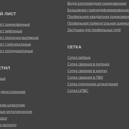
Водогазопроводная оцинкованная
Безшовная горячедеформированна
Й ЛИСТ
Профильная квадратная оцинкован
Профильная прямоугольная оцинко
ист оцинкованный
Заглушки для профильных труб
ист рифленый
ист просечно-вытяжной
ист горячекатаный
СЕТКА
ист холоднокатаный
Сетка рабица
Сетка сварная в рулонах
СТИЛ
Сетка сварная в картах
Сетка сварная в ПВХ
ный
Сетка плетенная штукатурная
Сетка ЦПВС
двухсторонний
кий штакетник
вые металлические
орот
о металлу