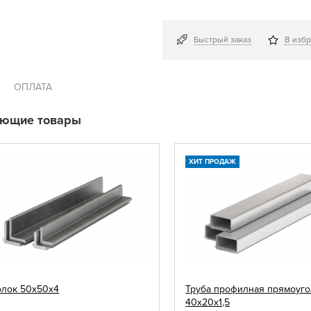
Быстрый заказ
В изб
ОПЛАТА
ующие товары
ХИТ ПРОДАЖ
олок 50х50х4
Труба профилная прямоуго
40х20х1,5