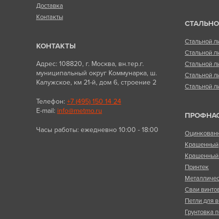
Доставка
Контакты
СТАЛЬНО
Стальной л
КОНТАКТЫ
Стальной л
Адрес: 108820, г. Москва, вн.тер.г.
Стальной л
муниципальный округ Коммунарка, ш.
Стальной л
Калужское, км 21-й, дом 6, строение 2
Стальной л
Телефон:
+7 (495) 150 14 24
E-mail:
info@metmo.ru
ПРОФНА
Часы работы: ежедневно 10:00 - 18:00
Оцинкован
Крашенный
Крашенный 
Принтек
Металличес
Сваи винто
Петли для в
Грунтовка п