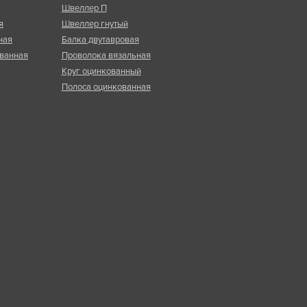
Швеллер П
я
Швеллер гнутый
ная
Балка двутавровая
ванная
Проволока вязальная
Круг оцинкованный
Полоса оцинкованная