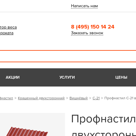
Написать нам
8 (495) 150 14 24
тор веса
роката
Заказать звонок
АКЦИИ
УСЛУГИ
ЦЕНЫ
фнастил
Крашенный двухсторонний
Вишнёвый
С-21
Профнастил С-21 в
Профнастил
двухсторонн