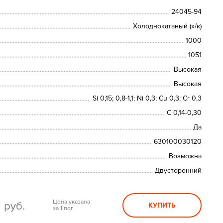
24045-94
Холоднокатаный (х/к)
1000
1051
Высокая
Высокая
Si 0,15; 0,8-1,1; Ni 0,3; Сu 0,3; Cr 0,3
C 0,14-0,30
Да
630100030120
Возможна
Двусторонний
0
Цена указана
руб.
КУПИТЬ
за 1 пог