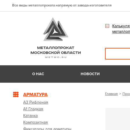
Все виды металлопроката напрямую от завода-изготовителя
Калькуля
металлоп
О НАС
НОВОСТИ
АРМАТУРА
Главная
Про
А3 Рифленая
А1 Гладкая
Катанка
Композитная
Фиксаторы для арматуры