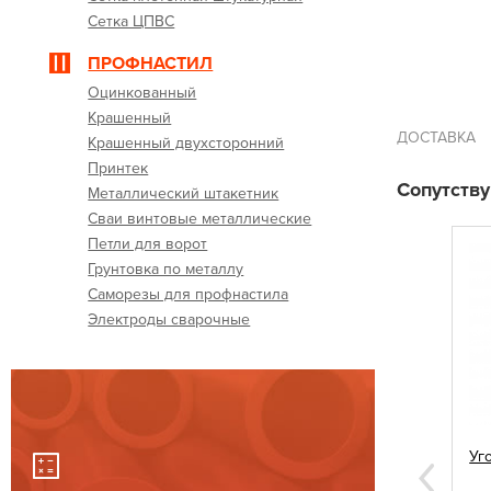
Сетка ЦПВС
ПРОФНАСТИЛ
Оцинкованный
Крашенный
ДОСТАВКА
Крашенный двухсторонний
Принтек
Сопутств
Металлический штакетник
Сваи винтовые металлические
Петли для ворот
Грунтовка по металлу
Саморезы для профнастила
Электроды сварочные
 60х60
Саморезы для профнастила 5,5х19
Уг
вишневые
Next