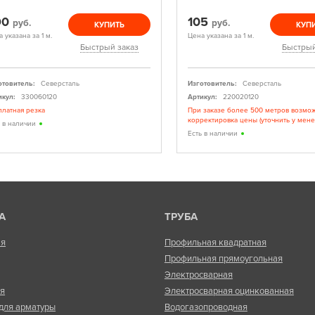
90
105
руб.
руб.
КУПИТЬ
КУП
 указана за 1 м.
Цена указана за 1 м.
Быстрый заказ
Быстрый
отовитель:
Северсталь
Изготовитель:
Северсталь
икул:
330060120
Артикул:
220020120
платная резка
При заказе более 500 метров возмо
корректировка цены (уточнить у мен
ь в наличии
Есть в наличии
А
ТРУБА
ая
Профильная квадратная
Профильная прямоугольная
Электросварная
ая
Электросварная оцинкованная
для арматуры
Водогазопроводная