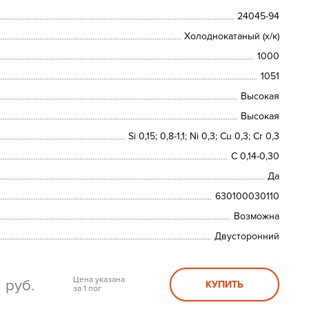
24045-94
Холоднокатаный (х/к)
1000
1051
Высокая
Высокая
Si 0,15; 0,8-1,1; Ni 0,3; Сu 0,3; Cr 0,3
C 0,14-0,30
Да
630100030110
Возможна
Двусторонний
0
Цена указана
руб.
КУПИТЬ
за 1 пог