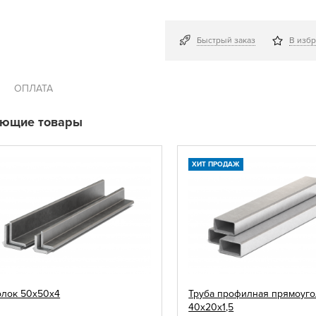
Быстрый заказ
В изб
ОПЛАТА
ующие товары
ХИТ ПРОДАЖ
олок 50х50х4
Труба профилная прямоуго
40х20х1,5