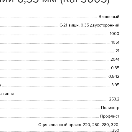
Вишневый
С-21 вишн. 0,35 двухсторонний
1000
1051
21
2041
0.35
0,5-12
)
3.95
в тонне
253.2
Полиэстр
Профлист
Оцинкованный прокат 220, 250, 280, 320,
350