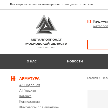
Все виды металлопроката напрямую от завода-изготовителя
Калькуля
металлоп
О НАС
НОВОСТИ
АРМАТУРА
Главная
Про
А3 Рифленая
А1 Гладкая
Катанка
Композитная
Фиксаторы для арматуры