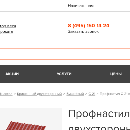
Написать нам
8 (495) 150 14 24
тор веса
роката
Заказать звонок
АКЦИИ
УСЛУГИ
ЦЕНЫ
фнастил
Крашенный двухсторонний
Вишнёвый
С-21
Профнастил С-21 в
Профнастил
двухсторонн