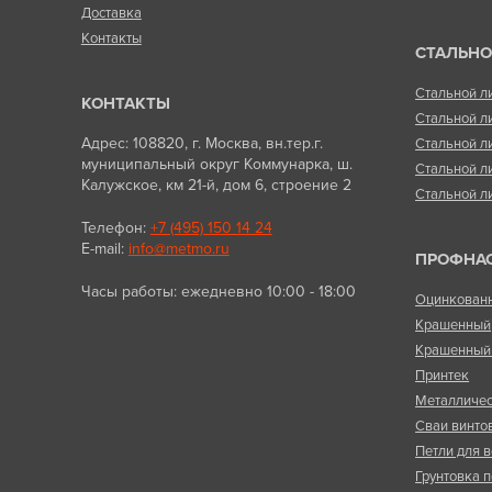
Доставка
Контакты
СТАЛЬНО
Стальной л
КОНТАКТЫ
Стальной л
Адрес: 108820, г. Москва, вн.тер.г.
Стальной л
муниципальный округ Коммунарка, ш.
Стальной л
Калужское, км 21-й, дом 6, строение 2
Стальной л
Телефон:
+7 (495) 150 14 24
E-mail:
info@metmo.ru
ПРОФНА
Часы работы: ежедневно 10:00 - 18:00
Оцинкован
Крашенный
Крашенный 
Принтек
Металличес
Сваи винто
Петли для в
Грунтовка п