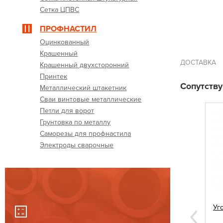
Сетка ЦПВС
ПРОФНАСТИЛ
Оцинкованный
Крашенный
ДОСТАВКА
Крашенный двухсторонний
Принтек
Сопутств
Металлический штакетник
Сваи винтовые металлические
Петли для ворот
Грунтовка по металлу
Саморезы для профнастила
Электроды сварочные
 60х60
Саморезы для профнастила 5,5х19
Уг
вишневые
Next