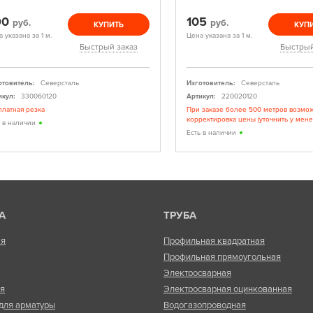
90
105
руб.
руб.
КУПИТЬ
КУП
 указана за 1 м.
Цена указана за 1 м.
Быстрый заказ
Быстрый
отовитель:
Северсталь
Изготовитель:
Северсталь
икул:
330060120
Артикул:
220020120
платная резка
При заказе более 500 метров возмо
корректировка цены (уточнить у мен
ь в наличии
Есть в наличии
А
ТРУБА
ая
Профильная квадратная
Профильная прямоугольная
Электросварная
ая
Электросварная оцинкованная
для арматуры
Водогазопроводная