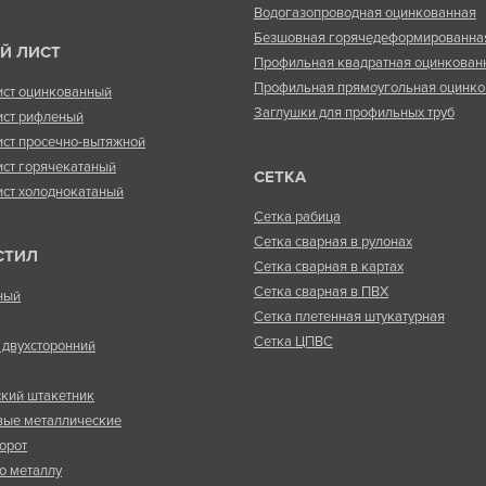
Водогазопроводная оцинкованная
Безшовная горячедеформированна
Й ЛИСТ
Профильная квадратная оцинкован
Профильная прямоугольная оцинко
ист оцинкованный
Заглушки для профильных труб
ист рифленый
ист просечно-вытяжной
ист горячекатаный
СЕТКА
ист холоднокатаный
Сетка рабица
Сетка сварная в рулонах
СТИЛ
Сетка сварная в картах
Сетка сварная в ПВХ
ный
Сетка плетенная штукатурная
Сетка ЦПВС
двухсторонний
кий штакетник
вые металлические
орот
о металлу