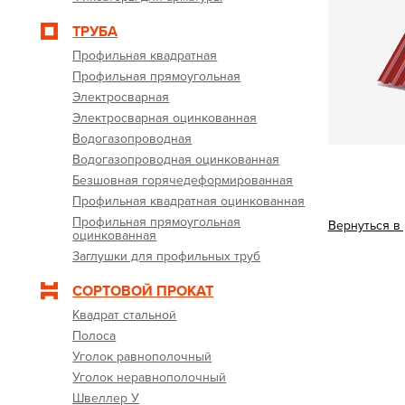
ТРУБА
Профильная квадратная
Профильная прямоугольная
Электросварная
Электросварная оцинкованная
Водогазопроводная
Водогазопроводная оцинкованная
Безшовная горячедеформированная
Профильная квадратная оцинкованная
Профильная прямоугольная
Вернуться в
оцинкованная
Заглушки для профильных труб
СОРТОВОЙ ПРОКАТ
Квадрат стальной
Полоса
Уголок равнополочный
Уголок неравнополочный
Швеллер У