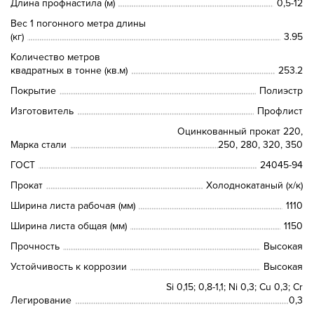
Длина профнастила (м)
0,5-12
Вес 1 погонного метра длины
(кг)
3.95
Количество метров
квадратных в тонне (кв.м)
253.2
Покрытие
Полиэстр
Изготовитель
Профлист
Оцинкованный прокат 220,
Марка стали
250, 280, 320, 350
ГОСТ
24045-94
Прокат
Холоднокатаный (х/к)
Ширина листа рабочая (мм)
1110
Ширина листа общая (мм)
1150
Прочность
Высокая
Устойчивость к коррозии
Высокая
Si 0,15; 0,8-1,1; Ni 0,3; Сu 0,3; Cr
Легирование
0,3