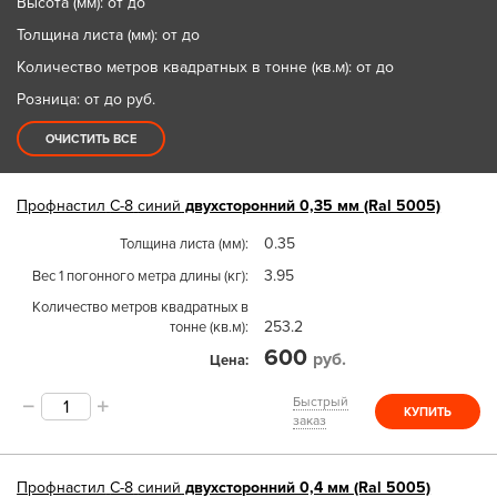
Высота (мм): от до
Толщина листа (мм): от до
Количество метров квадратных в тонне (кв.м): от до
Розница: от до
руб.
ОЧИСТИТЬ ВСЕ
Профнастил
С-8
синий
двухсторонний 0,35 мм (Ral 5005)
0.35
Толщина листа (мм)
3.95
Вес 1 погонного метра длины (кг)
Количество метров квадратных в
253.2
тонне (кв.м)
600
руб.
Цена
Быстрый
КУПИТЬ
заказ
Профнастил
С-8
синий
двухсторонний 0,4 мм (Ral 5005)