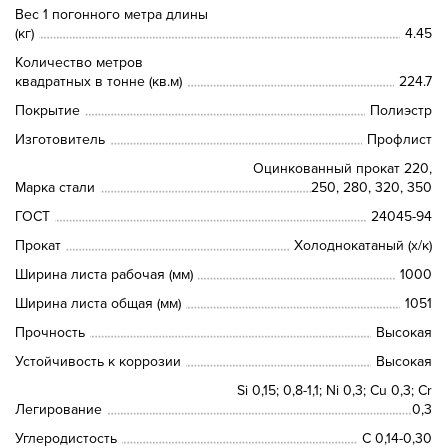
Вес 1 погонного метра длины
(кг)
4.45
Количество метров
квадратных в тонне (кв.м)
224.7
Покрытие
Полиэстр
Изготовитель
Профлист
Оцинкованный прокат 220,
Марка стали
250, 280, 320, 350
ГОСТ
24045-94
Прокат
Холоднокатаный (х/к)
Ширина листа рабочая (мм)
1000
Ширина листа общая (мм)
1051
Прочность
Высокая
Устойчивость к коррозии
Высокая
Si 0,15; 0,8-1,1; Ni 0,3; Сu 0,3; Cr
Легирование
0,3
Углеродистость
C 0,14-0,30