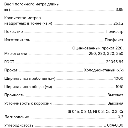
Вес 1 погонного метра длины
(кг)
3.95
Количество метров
квадратных в тонне (кв.м)
253.2
Покрытие
Полиэстр
Изготовитель
Профлист
Оцинкованный прокат 220,
Марка стали
250, 280, 320, 350
ГОСТ
24045-94
Прокат
Холоднокатаный (х/к)
Ширина листа рабочая (мм)
1000
Ширина листа общая (мм)
1051
Прочность
Высокая
Устойчивость к коррозии
Высокая
Si 0,15; 0,8-1,1; Ni 0,3; Сu 0,3; Cr
Легирование
0,3
Углеродистость
C 0,14-0,30