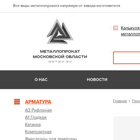
Все виды металлопроката напрямую от завода-изготовителя
Калькуля
металлоп
О НАС
НОВОСТИ
АРМАТУРА
Главная
Про
А3 Рифленая
А1 Гладкая
Катанка
Композитная
Фиксаторы для арматуры