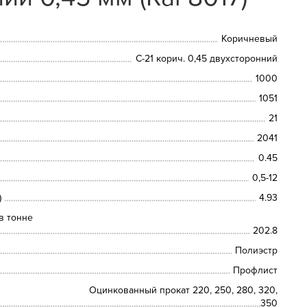
Коричневый
С-21 корич. 0,45 двухсторонний
1000
1051
21
2041
0.45
0,5-12
)
4.93
в тонне
202.8
Полиэстр
Профлист
Оцинкованный прокат 220, 250, 280, 320,
350