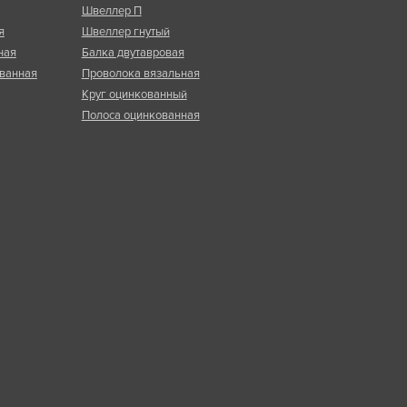
Швеллер П
я
Швеллер гнутый
ная
Балка двутавровая
ванная
Проволока вязальная
Круг оцинкованный
Полоса оцинкованная