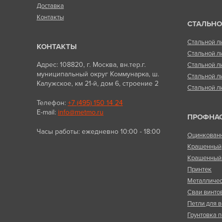
Доставка
Контакты
СТАЛЬНО
Стальной л
КОНТАКТЫ
Стальной л
Адрес: 108820, г. Москва, вн.тер.г.
Стальной л
муниципальный округ Коммунарка, ш.
Стальной л
Калужское, км 21-й, дом 6, строение 2
Стальной л
Телефон:
+7 (495) 150 14 24
E-mail:
info@metmo.ru
ПРОФНА
Часы работы: ежедневно 10:00 - 18:00
Оцинкован
Крашенный
Крашенный 
Принтек
Металличес
Сваи винто
Петли для в
Грунтовка п