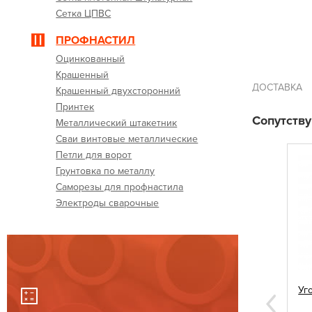
Сетка ЦПВС
ПРОФНАСТИЛ
Оцинкованный
Крашенный
ДОСТАВКА
Крашенный двухсторонний
Принтек
Сопутств
Металлический штакетник
Сваи винтовые металлические
Петли для ворот
Грунтовка по металлу
Саморезы для профнастила
Электроды сварочные
 60х60
Саморезы для профнастила 5,5х19
Уг
коричневые
Next