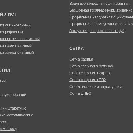
Водогазопроводная оцинкованная
Безшовная горячедеформированна
Й ЛИСТ
Профильная квадратная оцинкован
Профильная прямоугольная оцинко
ист оцинкованный
Заглушки для профильных труб
ист рифленый
ист просечно-вытяжной
ист горячекатаный
СЕТКА
ист холоднокатаный
Сетка рабица
Сетка сварная в рулонах
СТИЛ
Сетка сварная в картах
Сетка сварная в ПВХ
ный
Сетка плетенная штукатурная
Сетка ЦПВС
двухсторонний
кий штакетник
вые металлические
орот
о металлу