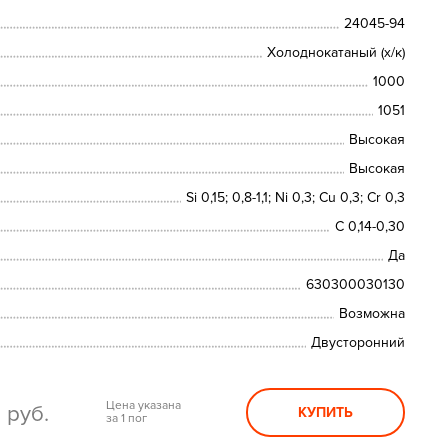
24045-94
Холоднокатаный (х/к)
1000
1051
Высокая
Высокая
Si 0,15; 0,8-1,1; Ni 0,3; Сu 0,3; Cr 0,3
C 0,14-0,30
Да
630300030130
Возможна
Двусторонний
0
Цена указана
руб.
КУПИТЬ
за 1 пог