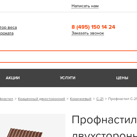
Написать нам
8 (495) 150 14 24
тор веса
роката
Заказать звонок
АКЦИИ
УСЛУГИ
ЦЕНЫ
фнастил
Крашенный двухсторонний
Коричневый
С-21
Профнастил С-21
Профнастил
двухсторонн