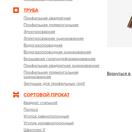
ТРУБА
Профильная квадратная
Профильная прямоугольная
Электросварная
Электросварная оцинкованная
Водогазопроводная
Водогазопроводная оцинкованная
Безшовная горячедеформированная
Профильная квадратная оцинкованная
Профильная прямоугольная
Вернуться в
оцинкованная
Заглушки для профильных труб
СОРТОВОЙ ПРОКАТ
Квадрат стальной
Полоса
Уголок равнополочный
Уголок неравнополочный
Швеллер У