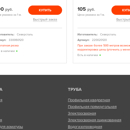
90
105
руб.
руб.
КУПИТЬ
КУП
 указана за 1 м.
Цена указана за 1 м.
Быстрый заказ
Быстрый
отовитель:
Северсталь
Изготовитель:
Северсталь
икул:
330060120
Артикул:
220020120
платная резка
При заказе более 500 метров возмо
корректировка цены (уточнить у мен
ь в наличии
Есть в наличии
А
ТРУБА
ая
Профильная квадратная
Профильная прямоугольная
Электросварная
ая
Электросварная оцинкованная
для арматуры
Водогазопроводная