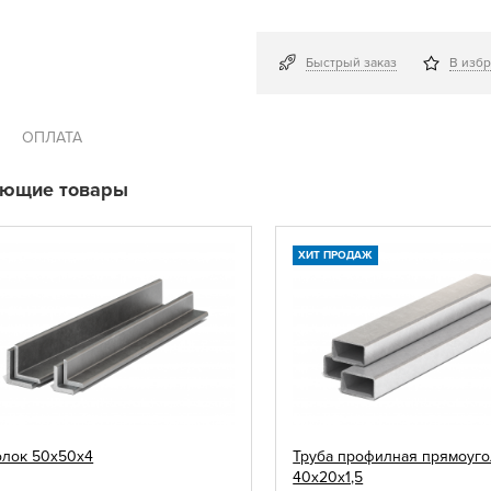
Быстрый заказ
В изб
ОПЛАТА
ующие товары
ХИТ ПРОДАЖ
олок 50х50х4
Труба профилная прямоуго
40х20х1,5