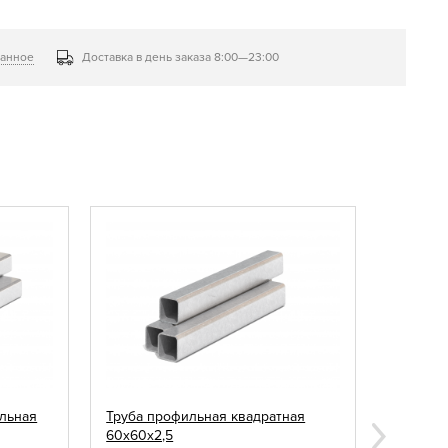
ранное
Доставка в день заказа 8:00—23:00
льная
Труба профильная квадратная
Саморез
60х60х2,5
зелены