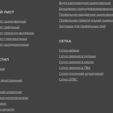
Водогазопроводная оцинкованная
Безшовная горячедеформированна
Й ЛИСТ
Профильная квадратная оцинкован
Профильная прямоугольная оцинко
ист оцинкованный
Заглушки для профильных труб
ист рифленый
ист просечно-вытяжной
ист горячекатаный
СЕТКА
ист холоднокатаный
Сетка рабица
Сетка сварная в рулонах
СТИЛ
Сетка сварная в картах
Сетка сварная в ПВХ
ный
Сетка плетенная штукатурная
Сетка ЦПВС
двухсторонний
кий штакетник
вые металлические
орот
о металлу