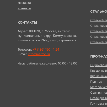
Доставка
Контакты
СТАЛЬНО
Стальной л
КОНТАКТЫ
Стальной л
Адрес: 108820, г. Москва, вн.тер.г.
Стальной л
муниципальный округ Коммунарка, ш.
Стальной л
Калужское, км 21-й, дом 6, строение 2
Стальной л
Телефон:
+7 (495) 150 14 24
E-mail:
info@metmo.ru
ПРОФНА
Часы работы: ежедневно 10:00 - 18:00
Оцинкован
Крашенный
Крашенный 
Принтек
Металличес
Сваи винто
Петли для в
Грунтовка п