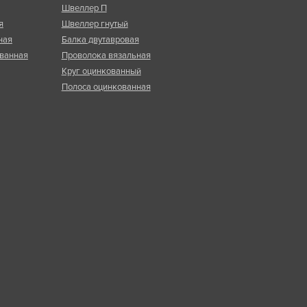
Швеллер П
я
Швеллер гнутый
ная
Балка двутавровая
ванная
Проволока вязальная
Круг оцинкованный
Полоса оцинкованная