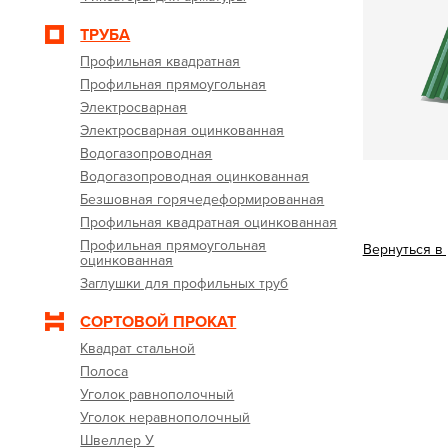
ТРУБА
Профильная квадратная
Профильная прямоугольная
Электросварная
Электросварная оцинкованная
Водогазопроводная
Водогазопроводная оцинкованная
Безшовная горячедеформированная
Профильная квадратная оцинкованная
Профильная прямоугольная
Вернуться в
оцинкованная
Заглушки для профильных труб
СОРТОВОЙ ПРОКАТ
Квадрат стальной
Полоса
Уголок равнополочный
Уголок неравнополочный
Швеллер У