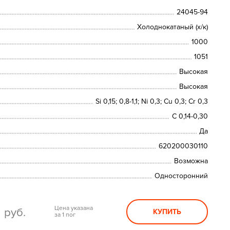
24045-94
Холоднокатаный (х/к)
1000
1051
Высокая
Высокая
Si 0,15; 0,8-1,1; Ni 0,3; Сu 0,3; Cr 0,3
C 0,14-0,30
Да
620200030110
Возможна
Односторонний
0
Цена указана
руб.
КУПИТЬ
за 1 пог