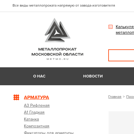
Все виды металлопроката напрямую от завода-изготовителя
Калькуля
металлоп
О НАС
НОВОСТИ
АРМАТУРА
Главная
Про
А3 Рифленая
А1 Гладкая
Катанка
Композитная
Фиксаторы для арматуры