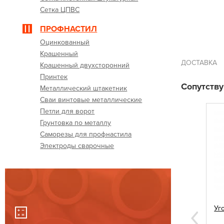
Сетка ЦПВС
ПРОФНАСТИЛ
Оцинкованный
Крашенный
ДОСТАВКА
Крашенный двухсторонний
Принтек
Сопутств
Металлический штакетник
Сваи винтовые металлические
Петли для ворот
Грунтовка по металлу
Саморезы для профнастила
Электроды сварочные
стила 5,5х19
Заглушки квадратные 60х60
Уг
Next