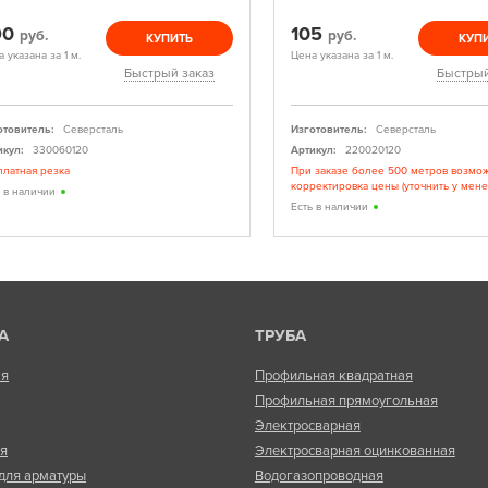
90
105
руб.
руб.
КУПИТЬ
КУП
 указана за 1 м.
Цена указана за 1 м.
Быстрый заказ
Быстрый
отовитель:
Северсталь
Изготовитель:
Северсталь
икул:
330060120
Артикул:
220020120
платная резка
При заказе более 500 метров возмо
корректировка цены (уточнить у мен
ь в наличии
Есть в наличии
А
ТРУБА
ая
Профильная квадратная
Профильная прямоугольная
Электросварная
ая
Электросварная оцинкованная
для арматуры
Водогазопроводная