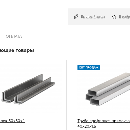
Быстрый заказ
В изб
ОПЛАТА
ующие товары
ХИТ ПРОДАЖ
олок 50х50х4
Труба профилная прямоуго
40х20х1,5