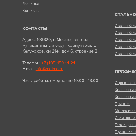
Доставка
Контакты
СТАЛЬНО
Стальной л
КОНТАКТЫ
Стальной л
Адрес: 108820, г. Москва, вн.тер.г.
Стальной л
муниципальный округ Коммунарка, ш.
Стальной л
Калужское, км 21-й, дом 6, строение 2
Стальной л
Телефон:
+7 (495) 150 14 24
E-mail:
info@metmo.ru
ПРОФНА
Часы работы: ежедневно 10:00 - 18:00
Оцинкован
Крашенный
Крашенный 
Принтек
Металличес
Сваи винто
Петли для в
Грунтовка п