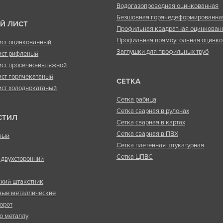
Водогазопроводная оцинкованная
Безшовная горячедеформированна
Й ЛИСТ
Профильная квадратная оцинкован
Профильная прямоугольная оцинко
ист оцинкованный
Заглушки для профильных труб
ист рифленый
ист просечно-вытяжной
ист горячекатаный
СЕТКА
ист холоднокатаный
Сетка рабица
Сетка сварная в рулонах
СТИЛ
Сетка сварная в картах
Сетка сварная в ПВХ
ный
Сетка плетенная штукатурная
Сетка ЦПВС
двухсторонний
кий штакетник
вые металлические
орот
о металлу