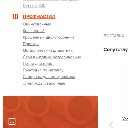
Сетка ЦПВС
ПРОФНАСТИЛ
Оцинкованный
Крашенный
ДОСТАВКА
Крашенный двухсторонний
Принтек
Сопутств
Металлический штакетник
Сваи винтовые металлические
Петли для ворот
Грунтовка по металлу
Саморезы для профнастила
Электроды сварочные
стила 5,5х19
Заглушки квадратные 60х60
Уг
Next