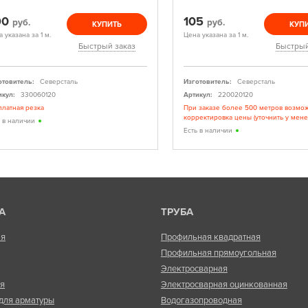
90
105
руб.
руб.
КУПИТЬ
КУП
 указана за 1 м.
Цена указана за 1 м.
Быстрый заказ
Быстрый
отовитель:
Северсталь
Изготовитель:
Северсталь
икул:
330060120
Артикул:
220020120
платная резка
При заказе более 500 метров возмо
корректировка цены (уточнить у мен
ь в наличии
Есть в наличии
А
ТРУБА
ая
Профильная квадратная
Профильная прямоугольная
Электросварная
ая
Электросварная оцинкованная
для арматуры
Водогазопроводная