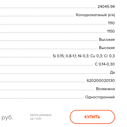
24045-94
Холоднокатаный (х/к)
1110
1150
Высокая
Высокая
Si 0,15; 0,8-1,1; Ni 0,3; Сu 0,3; Cr 0,3
C 0,14-0,30
Да
620200020130
Возможна
Односторонний
0
Цена указана
руб.
КУПИТЬ
за 1 пог