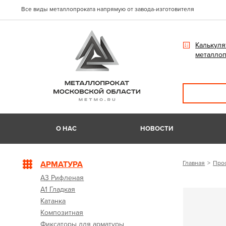
Все виды металлопроката напрямую от завода-изготовителя
Калькуля
металлоп
О НАС
НОВОСТИ
АРМАТУРА
Главная
Про
А3 Рифленая
А1 Гладкая
Катанка
Композитная
Фиксаторы для арматуры