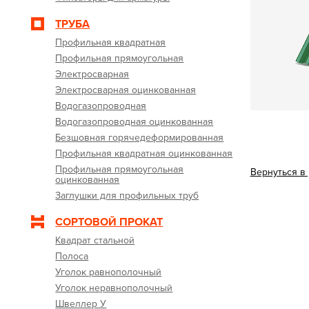
ТРУБА
Профильная квадратная
Профильная прямоугольная
Электросварная
Электросварная оцинкованная
Водогазопроводная
Водогазопроводная оцинкованная
Безшовная горячедеформированная
Профильная квадратная оцинкованная
Профильная прямоугольная
Вернуться в
оцинкованная
Заглушки для профильных труб
СОРТОВОЙ ПРОКАТ
Квадрат стальной
Полоса
Уголок равнополочный
Уголок неравнополочный
Швеллер У