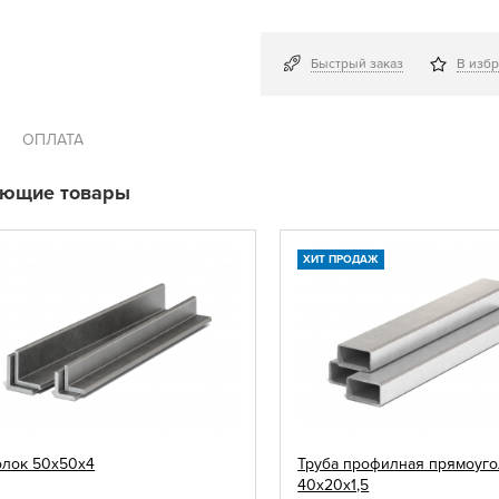
Быстрый заказ
В изб
ОПЛАТА
ующие товары
ХИТ ПРОДАЖ
олок 50х50х4
Труба профилная прямоуго
40х20х1,5