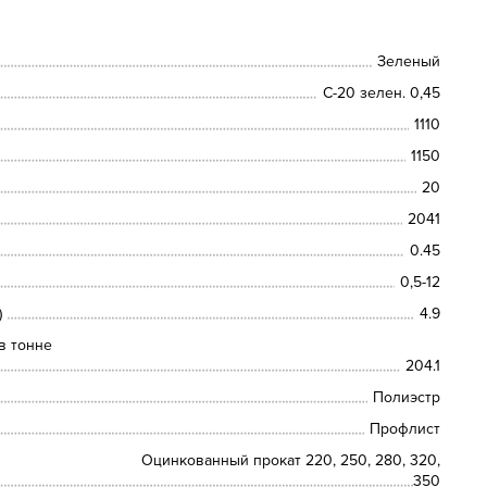
Зеленый
С-20 зелен. 0,45
1110
1150
20
2041
0.45
0,5-12
)
4.9
в тонне
204.1
Полиэстр
Профлист
Оцинкованный прокат 220, 250, 280, 320,
350