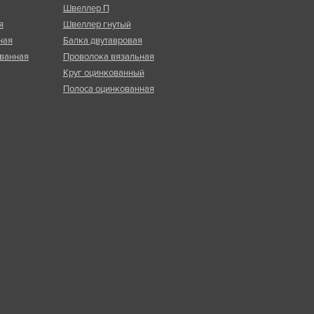
Швеллер П
я
Швеллер гнутый
ная
Балка двутавровая
ванная
Проволока вязальная
Круг оцинкованный
Полоса оцинкованная