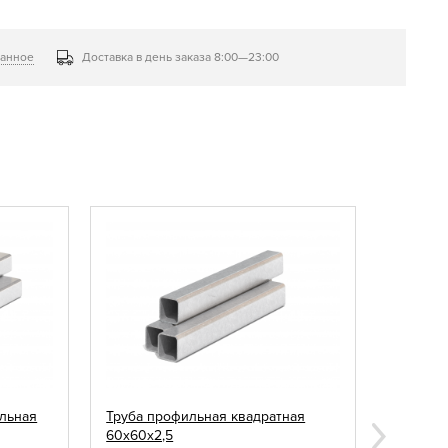
ранное
Доставка в день заказа 8:00—23:00
льная
Труба профильная квадратная
Саморез
60х60х2,5
зелены