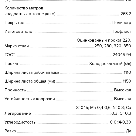
Количество метров
квадратных в тонне (кв.м)
263.2
Покрытие
Полиэстр
Изготовитель
Профлист
Оцинкованный прокат 220,
Марка стали
250, 280, 320, 350
ГОСТ
24045-94
Прокат
Холоднокатаный (х/к)
Ширина листа рабочая (мм)
1110
Ширина листа общая (мм)
1150
Прочность
Высокая
Устойчивость к коррозии
Высокая
Si 0,15; Mn 0,4-0,6; Ni 0,3; Cu
Легирование
0,3; Cr 0,3
Углеродистость
C 0,14-0,30
Резка
Да