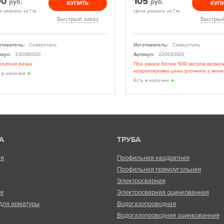
90
105
руб.
руб.
КУПИТЬ
КУП
 указана за 1 м.
Цена указана за 1 м.
Быстрый заказ
Быстрый
отовитель:
Северсталь
Изготовитель:
Северсталь
икул:
330060120
Артикул:
220020120
платная резка
При заказе более 500 метров возмо
корректировка цены (уточнить у мен
ь в наличии
Есть в наличии
А
ТРУБА
ая
Профильная квадратная
Профильная прямоугольная
Электросварная
ая
Электросварная оцинкованная
для арматуры
Водогазопроводная
Водогазопроводная оцинкованная