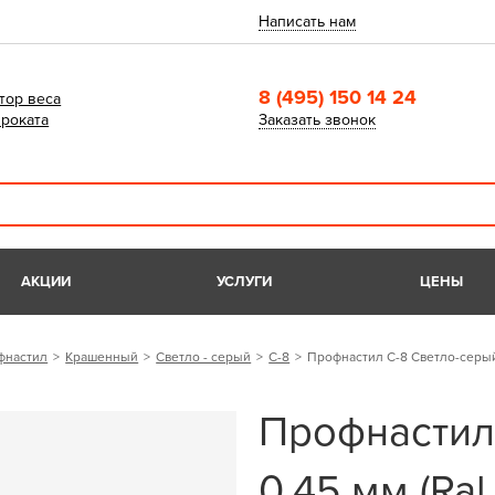
Написать нам
8 (495) 150 14 24
тор веса
роката
Заказать звонок
АКЦИИ
УСЛУГИ
ЦЕНЫ
фнастил
Крашенный
Светло - серый
С-8
Профнастил С-8 Светло-серый 
Профнастил
0,45 мм (Ral