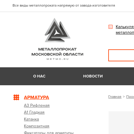
Все виды металлопроката напрямую от завода-изготовителя
Калькуля
металлоп
О НАС
НОВОСТИ
АРМАТУРА
Главная
Про
А3 Рифленая
А1 Гладкая
Катанка
Композитная
Фиксаторы для арматуры