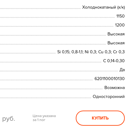
Холоднокатаный (х/к)
1150
1200
Высокая
Высокая
Si 0,15; 0,8-1,1; Ni 0,3; Сu 0,3; Cr 0,3
C 0,14-0,30
Да
6201100010130
Возможна
Односторонний
0
Цена указана
руб.
КУПИТЬ
за 1 пог