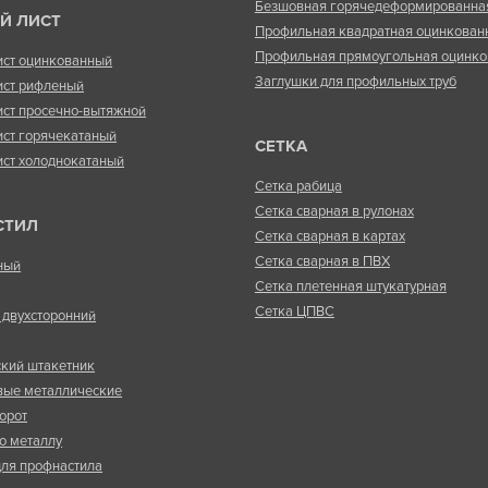
Безшовная горячедеформированна
Й ЛИСТ
Профильная квадратная оцинкован
Профильная прямоугольная оцинко
ист оцинкованный
Заглушки для профильных труб
ист рифленый
ист просечно-вытяжной
ист горячекатаный
СЕТКА
ист холоднокатаный
Сетка рабица
Сетка сварная в рулонах
СТИЛ
Сетка сварная в картах
Сетка сварная в ПВХ
ный
Сетка плетенная штукатурная
Сетка ЦПВС
двухсторонний
кий штакетник
вые металлические
орот
о металлу
ля профнастила