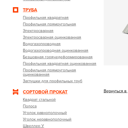
ТРУБА
Профильная квадратная
Профильная прямоугольная
Электросварная
Электросварная оцинкованная
Водогазопроводная
Водогазопроводная оцинкованная
Безшовная горячедеформированная
Профильная квадратная оцинкованная
Профильная прямоугольная
оцинкованная
Заглушки для профильных труб
Вернуться в
СОРТОВОЙ ПРОКАТ
Квадрат стальной
Полоса
Уголок равнополочный
Уголок неравнополочный
Швеллер У