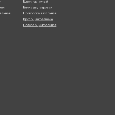
я
Швеллер гнутый
ная
Балка двутавровая
ванная
Проволока вязальная
Круг оцинкованный
Полоса оцинкованная