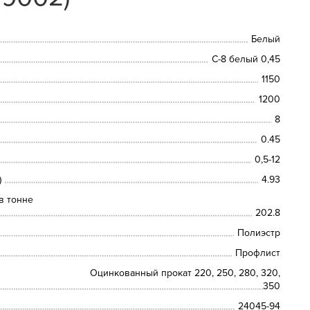
Белый
С-8 белый 0,45
1150
1200
8
0.45
0,5-12
)
4.93
в тонне
202.8
Полиэстр
Профлист
Оцинкованный прокат 220, 250, 280, 320,
350
24045-94