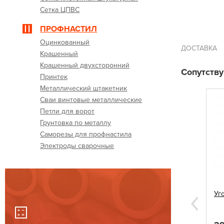
Сетка ЦПВС
ПРОФНАСТИЛ
Оцинкованный
ДОСТАВКА
Крашенный
Крашенный двухсторонний
Сопутств
Принтек
Металлический штакетник
Сваи винтовые металлические
Петли для ворот
Грунтовка по металлу
Саморезы для профнастила
Электроды сварочные
 60х60
Саморезы для профнастила 5,5х19
Уг
синие
Next