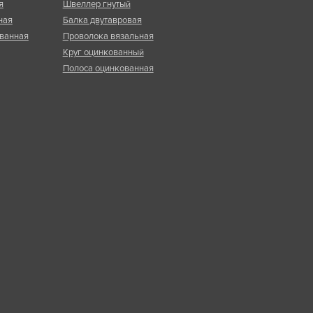
я
Швеллер гнутый
ная
Балка двутавровая
ванная
Проволока вязальная
Круг оцинкованный
Полоса оцинкованная