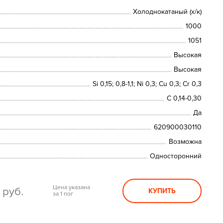
Холоднокатаный (х/к)
1000
1051
Высокая
Высокая
Si 0,15; 0,8-1,1; Ni 0,3; Сu 0,3; Cr 0,3
C 0,14-0,30
Да
620900030110
Возможна
Односторонний
0
Цена указана
руб.
КУПИТЬ
за 1 пог