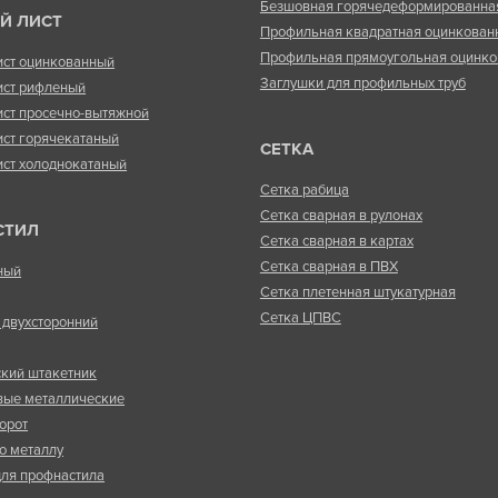
Безшовная горячедеформированна
Й ЛИСТ
Профильная квадратная оцинкован
Профильная прямоугольная оцинко
ист оцинкованный
Заглушки для профильных труб
ист рифленый
ист просечно-вытяжной
ист горячекатаный
СЕТКА
ист холоднокатаный
Сетка рабица
Сетка сварная в рулонах
СТИЛ
Сетка сварная в картах
Сетка сварная в ПВХ
ный
Сетка плетенная штукатурная
Сетка ЦПВС
двухсторонний
кий штакетник
вые металлические
орот
о металлу
ля профнастила