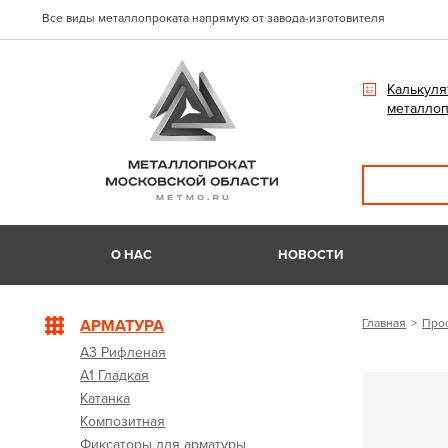
Все виды металлопроката напрямую от завода-изготовителя
Калькуля
металлоп
О НАС
НОВОСТИ
АРМАТУРА
Главная
Про
А3 Рифленая
А1 Гладкая
Катанка
Композитная
Фиксаторы для арматуры