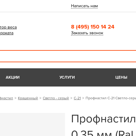
Написать нам
8 (495) 150 14 24
тор веса
роката
Заказать звонок
АКЦИИ
УСЛУГИ
ЦЕНЫ
фнастил
Крашенный
Светло - серый
С-21
Профнастил С-21 Светло-серы
Профнастил
0,35 мм (Ral