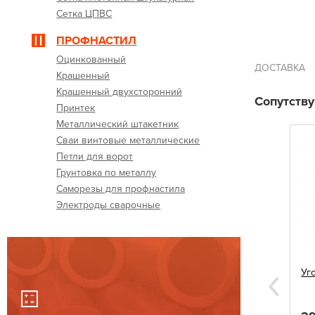
Сетка ЦПВС
ПРОФНАСТИЛ
Оцинкованный
ДОСТАВКА
Крашенный
Крашенный двухсторонний
Сопутств
Принтек
Металлический штакетник
Сваи винтовые металлические
Петли для ворот
Грунтовка по металлу
Саморезы для профнастила
Электроды сварочные
 60х60
Саморезы для профнастила 5,5х19
Уг
синие
Next