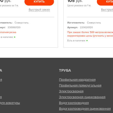
90
105
руб.
руб.
КУПИТЬ
КУП
 указана за 1 м.
Цена указана за 1 м.
Быстрый заказ
Быстрый
отовитель:
Северсталь
Изготовитель:
Северсталь
икул:
330060120
Артикул:
220020120
платная резка
При заказе более 500 метров возмо
корректировка цены (уточнить у мен
ь в наличии
Есть в наличии
А
ТРУБА
ая
Профильная квадратная
Профильная прямоугольная
Электросварная
ая
Электросварная оцинкованная
для арматуры
Водогазопроводная
Водогазопроводная оцинкованная