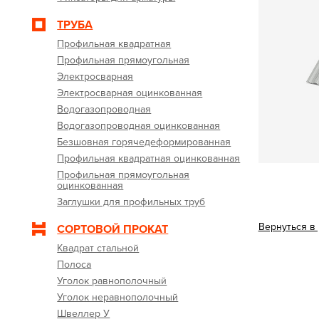
ТРУБА
Профильная квадратная
Профильная прямоугольная
Электросварная
Электросварная оцинкованная
Водогазопроводная
Водогазопроводная оцинкованная
Безшовная горячедеформированная
Профильная квадратная оцинкованная
Профильная прямоугольная
оцинкованная
Заглушки для профильных труб
Вернуться в
СОРТОВОЙ ПРОКАТ
Квадрат стальной
Полоса
Уголок равнополочный
Уголок неравнополочный
Швеллер У