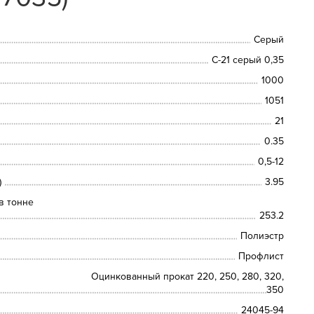
Серый
С-21 серый 0,35
1000
1051
21
0.35
0,5-12
)
3.95
в тонне
253.2
Полиэстр
Профлист
Оцинкованный прокат 220, 250, 280, 320,
350
24045-94