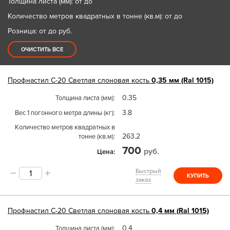
Толщина листа (мм): от до
Количество метров квадратных в тонне (кв.м): от до
Розница: от до
руб.
ОЧИСТИТЬ ВСЕ
Профнастил
С-20
Светлая слоновая кость
0,35 мм (Ral 1015)
0.35
Толщина листа (мм)
3.8
Вес 1 погонного метра длины (кг)
Количество метров квадратных в
263.2
тонне (кв.м)
700
руб.
Цена
Быстрый
КУПИТЬ
заказ
Профнастил
С-20
Светлая слоновая кость
0,4 мм (Ral 1015)
0.4
Толщина листа (мм)