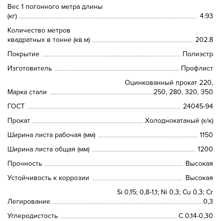
Вес 1 погонного метра длины
(кг)
4.93
Количество метров
квадратных в тонне (кв.м)
202.8
Покрытие
Полиэстр
Изготовитель
Профлист
Оцинкованный прокат 220,
Марка стали
250, 280, 320, 350
ГОСТ
24045-94
Прокат
Холоднокатаный (х/к)
Ширина листа рабочая (мм)
1150
Ширина листа общая (мм)
1200
Прочность
Высокая
Устойчивость к коррозии
Высокая
Si 0,15; 0,8-1,1; Ni 0,3; Сu 0,3; Cr
Легирование
0,3
Углеродистость
C 0,14-0,30