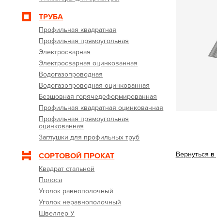
ТРУБА
Профильная квадратная
Профильная прямоугольная
Электросварная
Электросварная оцинкованная
Водогазопроводная
Водогазопроводная оцинкованная
Безшовная горячедеформированная
Профильная квадратная оцинкованная
Профильная прямоугольная
оцинкованная
Заглушки для профильных труб
Вернуться в
СОРТОВОЙ ПРОКАТ
Квадрат стальной
Полоса
Уголок равнополочный
Уголок неравнополочный
Швеллер У