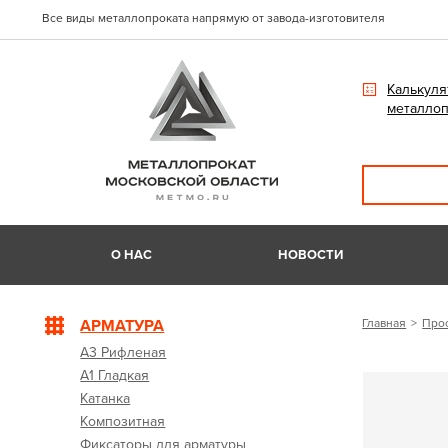
Все виды металлопроката напрямую от завода-изготовителя
Калькуля
металлоп
О НАС
НОВОСТИ
АРМАТУРА
Главная
Про
А3 Рифленая
А1 Гладкая
Катанка
Композитная
Фиксаторы для арматуры