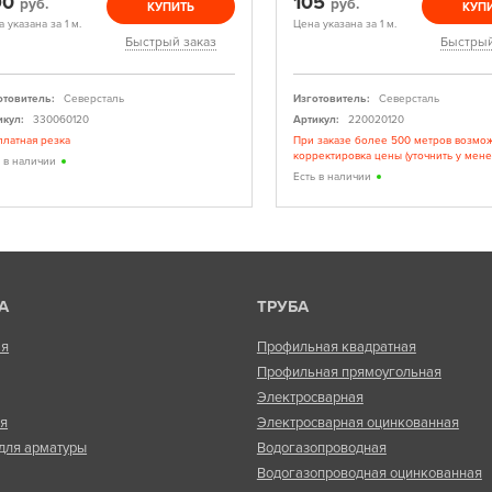
90
105
руб.
руб.
КУПИТЬ
КУП
 указана за 1 м.
Цена указана за 1 м.
Быстрый заказ
Быстрый
отовитель:
Северсталь
Изготовитель:
Северсталь
икул:
330060120
Артикул:
220020120
платная резка
При заказе более 500 метров возмо
корректировка цены (уточнить у мен
ь в наличии
Есть в наличии
А
ТРУБА
ая
Профильная квадратная
Профильная прямоугольная
Электросварная
ая
Электросварная оцинкованная
для арматуры
Водогазопроводная
Водогазопроводная оцинкованная