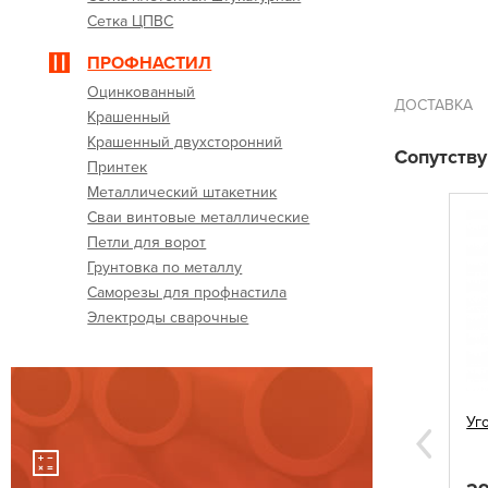
Сетка ЦПВС
ПРОФНАСТИЛ
Оцинкованный
ДОСТАВКА
Крашенный
Крашенный двухсторонний
Сопутств
Принтек
Металлический штакетник
Сваи винтовые металлические
Петли для ворот
Грунтовка по металлу
Саморезы для профнастила
Электроды сварочные
 60х60
Саморезы для профнастила 5,5х19
Уг
синие
Next