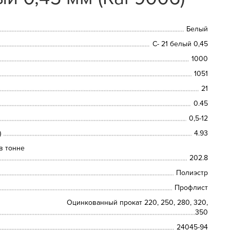
Белый
С- 21 белый 0,45
1000
1051
21
0.45
0,5-12
)
4.93
в тонне
202.8
Полиэстр
Профлист
Оцинкованный прокат 220, 250, 280, 320,
350
24045-94