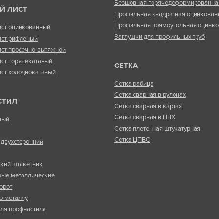
Безшовная горячедеформированна
Й ЛИСТ
Профильная квадратная оцинкован
Профильная прямоугольная оцинко
ист оцинкованный
Заглушки для профильных труб
ист рифленый
ист просечно-вытяжной
ист горячекатаный
СЕТКА
ист холоднокатаный
Сетка рабица
Сетка сварная в рулонах
СТИЛ
Сетка сварная в картах
Сетка сварная в ПВХ
ный
Сетка плетенная штукатурная
Сетка ЦПВС
двухсторонний
кий штакетник
вые металлические
орот
о металлу
ля профнастила