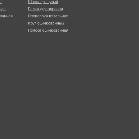
я
Швеллер гнутый
ная
Балка двутавровая
ванная
Проволока вязальная
Круг оцинкованный
Полоса оцинкованная