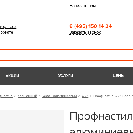
Написать нам
8 (495) 150 14 24
тор веса
роката
Заказать звонок
АКЦИИ
УСЛУГИ
ЦЕНЫ
фнастил
Крашенный
Бело - алюминиевый
С-21
Профнастил С-21 Бело-
Профнастил 
алюминиевый