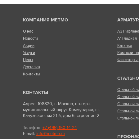
КОМПАНИЯ МЕТМО
АРМАТУР
О нас
А3 Рифлен
Новости
А1 Гладкая
Акции
Катанка
Услуги
Композитн
Цены
Фиксаторы 
Доставка
Контакты
СТАЛЬНО
Стальной л
КОНТАКТЫ
Стальной л
Адрес: 108820, г. Москва, вн.тер.г.
Стальной л
муниципальный округ Коммунарка, ш.
Стальной л
Калужское, км 21-й, дом 6, строение 2
Стальной л
Телефон:
+7 (495) 150 14 24
E-mail:
info@metmo.ru
ПРОФНА