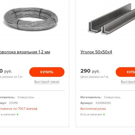
оволока вязальная 1,2 мм
Уголок 50х50х4
20
290
руб.
руб.
КУПИТЬ
КУП
 указана за 1 кг.
Цена указана за 1 м.
Быстрый заказ
Быстрый
отовитель:
Северсталь
Изготовитель:
Северсталь
икул:
370110
Артикул:
330060120
отовлено по ГОСТ (мягкая)
Бесплатная резка
ь в наличии
Есть в наличии