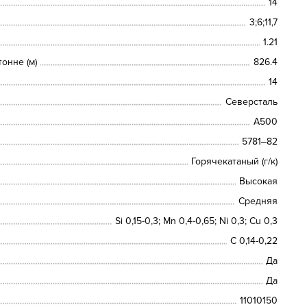
14
3;6;11,7
1.21
онне (м)
826.4
14
Северсталь
А500
5781‒82
Горячекатаный (г/к)
Высокая
Средняя
Si 0,15-0,3; Mn 0,4-0,65; Ni 0,3; Cu 0,3
С 0,14-0,22
Да
Да
11010150