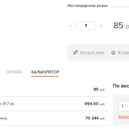
Нестандартная резка
85
р
Быстрый заказ
В изб
ОПЛАТА
КАЛЬКУЛЯТОР
По вес
85
руб.
 (11.7 м)
994.50
руб.
Купит
онну
70 244
руб.