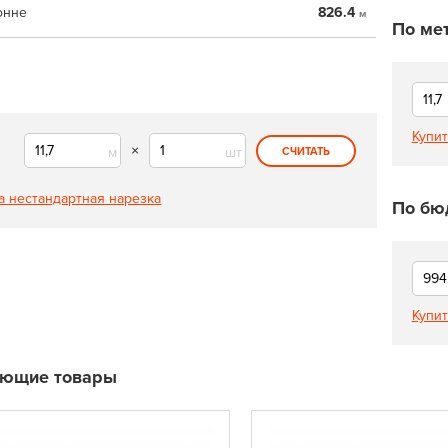
онне
826.4
м
По ме
Купит
×
м
шт
СЧИТАТЬ
а нестандартная нарезка
По бю
Купит
ующие товары