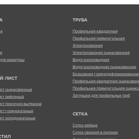
А
ТРУБА
ая
Профильная квадратная
Профильная прямоугольная
Электросварная
ая
Электросварная оцинкованная
для арматуры
Водогазопроводная
Водогазопроводная оцинкованная
Безшовная горячедеформированна
Й ЛИСТ
Профильная квадратная оцинкован
Профильная прямоугольная оцинко
ист оцинкованный
Заглушки для профильных труб
ист рифленый
ист просечно-вытяжной
ист горячекатаный
СЕТКА
ист холоднокатаный
Сетка рабица
Сетка сварная в рулонах
СТИЛ