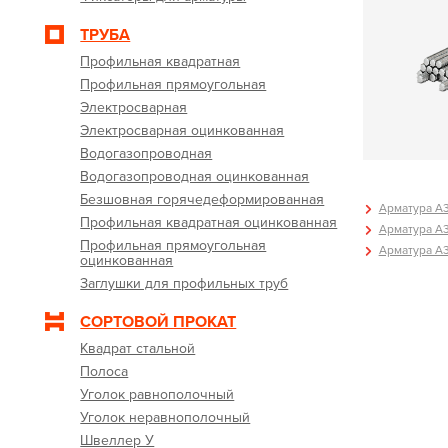
ТРУБА
Профильная квадратная
Профильная прямоугольная
Электросварная
Электросварная оцинкованная
Водогазопроводная
Водогазопроводная оцинкованная
Безшовная горячедеформированная
Арматура А3
Профильная квадратная оцинкованная
Арматура А3
Профильная прямоугольная
Арматура А3
оцинкованная
Заглушки для профильных труб
СОРТОВОЙ ПРОКАТ
Квадрат стальной
Полоса
Уголок равнополочный
Уголок неравнополочный
Швеллер У