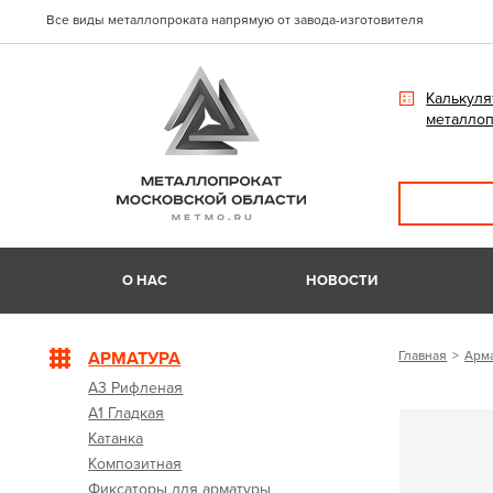
Все виды металлопроката напрямую от завода-изготовителя
Калькуля
металлоп
О НАС
НОВОСТИ
АРМАТУРА
Главная
Арм
А3 Рифленая
А1 Гладкая
Катанка
Композитная
Фиксаторы для арматуры