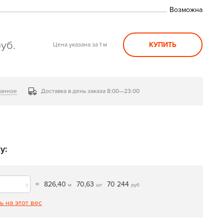
Возможна
уб.
КУПИТЬ
Цена указана за 1 м
ранное
Доставка в день заказа 8:00—23:00
у:
=
826,40
70,63
70 244
т
м
шт
руб
ь на этот вес