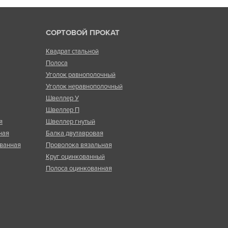
СОРТОВОЙ ПРОКАТ
Квадрат стальной
Полоса
Уголок равнополочный
Уголок неравнополочный
Швеллер У
Швеллер П
я
Швеллер гнутый
ная
Балка двутавровая
ванная
Проволока вязальная
Круг оцинкованный
Полоса оцинкованная