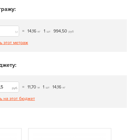
тражу:
=
14,16
1
994,50
м
кг
шт
руб
ь этот метраж
джету:
=
11,70
1
14,16
м
шт
кг
руб.
ь на этот бюджет