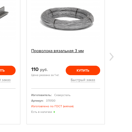
Проволока вязальная 3 мм
Сетка к
50х50х3
110
95
руб.
руб.
ИТЬ
КУПИТЬ
Цена указана за 1 кг.
Цена указан
 заказ
Быстрый заказ
Изготовитель:
Северсталь
Изготовите
Артикул:
370130
Артикул:
Изготовлено по ГОСТ (мягкая)
Гарантия к
характерис
Есть в наличии
Есть в нал