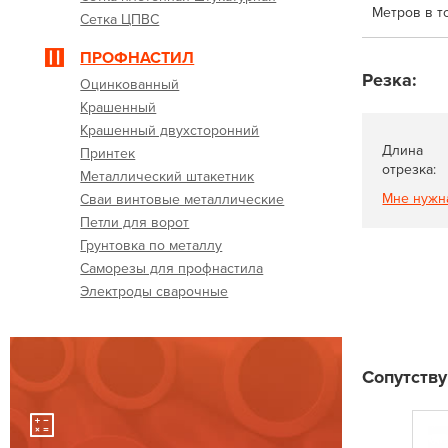
Метров в т
Сетка ЦПВС
ПРОФНАСТИЛ
Резка:
Оцинкованный
Крашенный
Крашенный двухсторонний
Длина
Принтек
отрезка:
Металлический штакетник
Мне нужн
Сваи винтовые металлические
Петли для ворот
Грунтовка по металлу
Саморезы для профнастила
Электроды сварочные
Сопутств