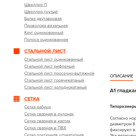
Швеллер П
Швеллер гнутый
Балка двутавровая
Проволока вязальная
Круг оцинкованный
Полоса оцинкованная
СТАЛЬНОЙ ЛИСТ
Стальной лист оцинкованный
Стальной лист рифленый
Стальной лист просечно-вытяжной
ОПИСАНИЕ
Стальной лист горячекатаный
Стальной лист холоднокатаный
А1 гладка
СЕТКА
Типоразмеры
Сетка рабица
Сетка сварная в рулонах
Согласно нор
Сетка сварная в картах
диаметром 8 
Сетка сварная в ПВХ
фиксируют в 
Сетка плетенная штукатурная
Эта величина