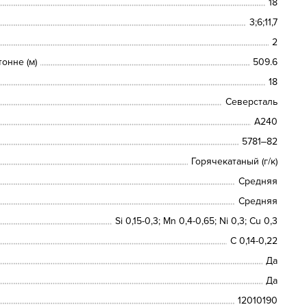
18
3;6;11,7
2
онне (м)
509.6
18
Северсталь
А240
5781‒82
Горячекатаный (г/к)
Средняя
Средняя
Si 0,15-0,3; Mn 0,4-0,65; Ni 0,3; Cu 0,3
С 0,14-0,22
Да
Да
12010190