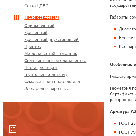
государстве
Сетка ЦПВС
ПРОФНАСТИЛ
Габариты ар
Оцинкованный
Диаметр
Крашенный
Вес связ
Крашенный двухсторонний
Принтек
Вес парт
Металлический штакетник
Сваи винтовые металлические
Особенности
Петли для ворот
Грунтовка по металлу
Гладкие арма
Саморезы для профнастила
Геометрия п
Электроды сварочные
Сертификат 
распространя
Арматура А2
ГОСТ 2
ГОСТ 75