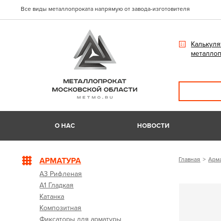
Все виды металлопроката напрямую от завода-изготовителя
Калькуля
металлоп
О НАС
НОВОСТИ
АРМАТУРА
Главная
Арм
А3 Рифленая
А1 Гладкая
Катанка
Композитная
Фиксаторы для арматуры