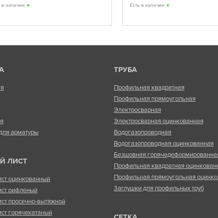
ь в наличии
Есть в наличии
А
ТРУБА
ая
Профильная квадратная
Профильная прямоугольная
Электросварная
ая
Электросварная оцинкованная
для арматуры
Водогазопроводная
Водогазопроводная оцинкованная
Безшовная горячедеформированна
Й ЛИСТ
Профильная квадратная оцинкован
Профильная прямоугольная оцинко
ист оцинкованный
Заглушки для профильных труб
ист рифленый
ист просечно-вытяжной
ист горячекатаный
СЕТКА