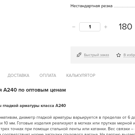
Нестандартная резка
180
Быстрый заказ
В изб
ДОСТАВКА
ОПЛАТА
КАЛЬКУЛЯТОР
я А240 по оптовым ценам
 гладкой арматуры класса А240
мативам, диаметр гладкой арматуры варьируется в пределах от 6 
и 10 мм. Готовые изделия реализуют в мотках или прутках мерной 
трех точках при помощи стальной ленты или катанки. Вес связки ‒ о
 соответствует норме загрузки грузового вагона. На партию выдае