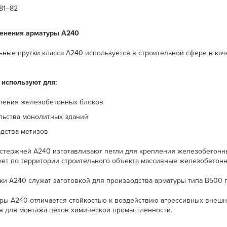
81‒82
енения арматуры А240
льные прутки класса А240 используется в строительной сфере в к
 используют для:
ления железобетонных блоков
льства монолитных зданий
дства метизов
 стержней А240 изготавливают петли для крепления железобетонн
ует по территории строительного объекта массивные железобетон
тки А240 служат заготовкой для производства арматуры типа В500
уры А240 отличается стойкостью к воздействию агрессивных внешни
я для монтажа цехов химической промышленности.