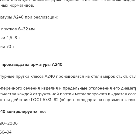
нных нормативов.
матуры А240 при реализации:
 прутков 6‒32 мм
ки 4,5‒8 т
ии 70 т
 производства арматуры А240
турные прутки класса А240 производятся из стали марок ст3кп, ст3п
оперечного сечения изделия и предельные отклонения его диаме
качества каждой отгруженной партии металлопроката выдается согл
ется действие ГОСТ 5781‒82 (общего стандарта на сортамент гладк
40 контролируется по:
590‒2006
66‒94