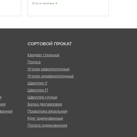
корректиро
Есть в наличии
Есть в нал
СОРТОВОЙ ПРОКАТ
Квадрат стальной
Полоса
Уголок равнополочный
Уголок неравнополочный
Швеллер У
Швеллер П
я
Швеллер гнутый
ная
Балка двутавровая
ванная
Проволока вязальная
Круг оцинкованный
Полоса оцинкованная