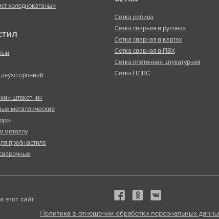
ист холоднокатаный
Сетка рабица
Сетка сварная в рулонах
СТИЛ
Сетка сварная в картах
Сетка сварная в ПВХ
ный
Сетка плетенная штукатурная
Сетка ЦПВС
двухсторонний
кий штакетник
вые металлические
орот
о металлу
ля профнастила
сварочные
 этот сайт
Политика в отношении обработки персональных данны