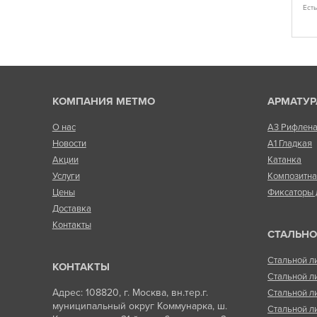
 у менеджера)
характеристикам эксплуатационного назначения
Ест
Есть в наличии
КОМПАНИЯ МЕТМО
АРМАТУР
О нас
А3 Рифлен
Новости
А1 Гладкая
Акции
Катанка
Услуги
Композитн
Цены
Фиксаторы 
Доставка
Контакты
СТАЛЬНО
Стальной л
КОНТАКТЫ
Стальной л
Адрес: 108820, г. Москва, вн.тер.г.
Стальной л
муниципальный округ Коммунарка, ш.
Стальной л