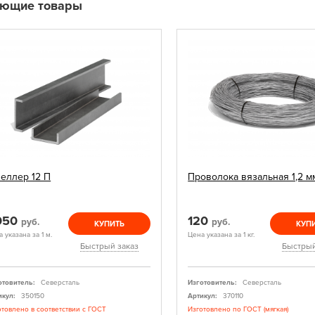
ующие товары
еллер 12 П
Проволока вязальная 1,2 м
 050
120
руб.
руб.
КУПИТЬ
КУП
 указана за 1 м.
Цена указана за 1 кг.
Быстрый заказ
Быстрый
отовитель:
Северсталь
Изготовитель:
Северсталь
икул:
350150
Артикул:
370110
отовлено в соответствии с ГОСТ
Изготовлено по ГОСТ (мягкая)