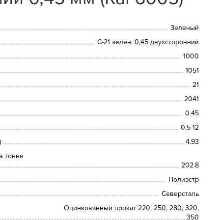
Зеленый
С-21 зелен. 0,45 двухсторонний
1000
1051
21
2041
0.45
0,5-12
)
4.93
в тонне
202.8
Полиэстр
Северсталь
Оцинкованный прокат 220, 250, 280, 320,
350