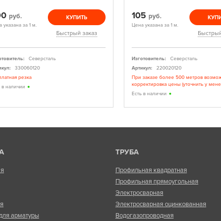
90
105
руб.
руб.
КУПИТЬ
КУП
 указана за 1 м.
Цена указана за 1 м.
Быстрый заказ
Быстрый
отовитель:
Северсталь
Изготовитель:
Северсталь
икул:
330060120
Артикул:
220020120
платная резка
При заказе более 500 метров возмо
корректировка цены (уточнить у мен
ь в наличии
Есть в наличии
А
ТРУБА
ая
Профильная квадратная
Профильная прямоугольная
Электросварная
ая
Электросварная оцинкованная
для арматуры
Водогазопроводная