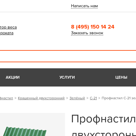
Написать нам
8 (495) 150 14 24
тор веса
роката
Заказать звонок
АКЦИИ
УСЛУГИ
ЦЕНЫ
фнастил
Крашенный двухсторонний
Зелёный
С-21
Профнастил С-21 зе
Профнастил
двухсторонн