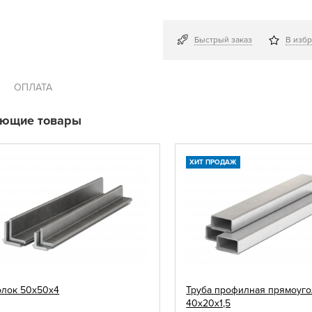
Быстрый заказ
В изб
ОПЛАТА
ующие товары
ХИТ ПРОДАЖ
олок 50х50х4
Труба профилная прямоуго
40х20х1,5