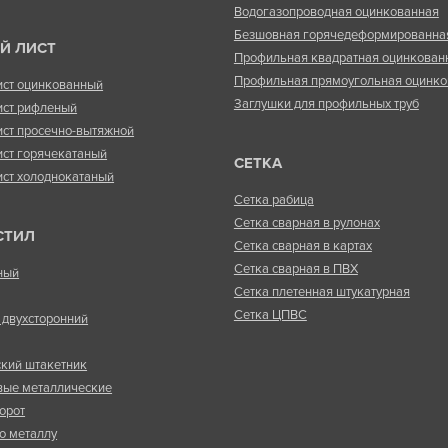
Водогазопроводная оцинкованная
Безшовная горячедеформированна
Й ЛИСТ
Профильная квадратная оцинкован
Профильная прямоугольная оцинко
ист оцинкованный
Заглушки для профильных труб
ист рифленый
ист просечно-вытяжной
ист горячекатаный
СЕТКА
ист холоднокатаный
Сетка рабица
Сетка сварная в рулонах
СТИЛ
Сетка сварная в картах
Сетка сварная в ПВХ
ный
Сетка плетенная штукатурная
Сетка ЦПВС
двухсторонний
кий штакетник
вые металлические
орот
о металлу