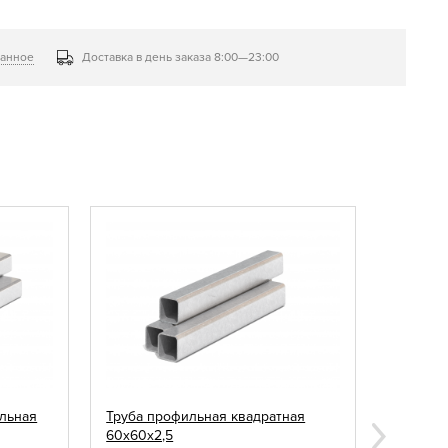
ранное
Доставка в день заказа 8:00—23:00
льная
Труба профильная квадратная
Саморез
60х60х2,5
зелены