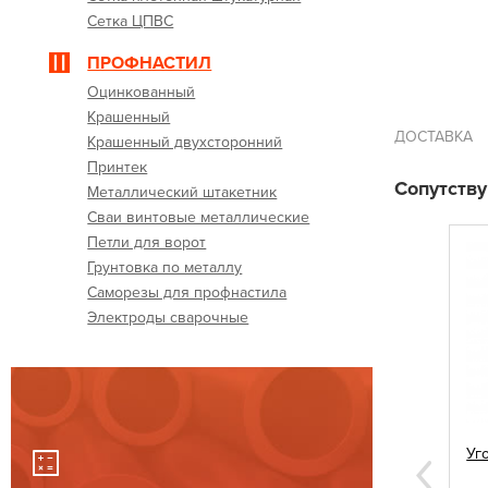
Сетка ЦПВС
ПРОФНАСТИЛ
Оцинкованный
Крашенный
ДОСТАВКА
Крашенный двухсторонний
Принтек
Сопутств
Металлический штакетник
Сваи винтовые металлические
Петли для ворот
Грунтовка по металлу
Саморезы для профнастила
Электроды сварочные
стила 5,5х19
Заглушки квадратные 60х60
Уг
Next