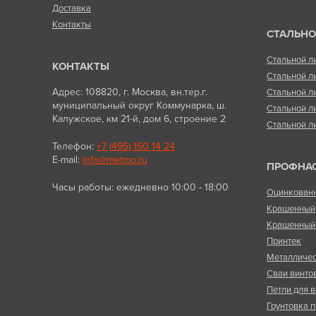
Доставка
Контакты
СТАЛЬНО
Стальной л
КОНТАКТЫ
Стальной л
Адрес: 108820, г. Москва, вн.тер.г.
Стальной л
муниципальный округ Коммунарка, ш.
Стальной л
Калужское, км 21-й, дом 6, строение 2
Стальной л
Телефон:
+7 (495) 150 14 24
E-mail:
info@metmo.ru
ПРОФНА
Часы работы: ежедневно 10:00 - 18:00
Оцинкован
Крашенный
Крашенный 
Принтек
Металличес
Сваи винто
Петли для в
Грунтовка п