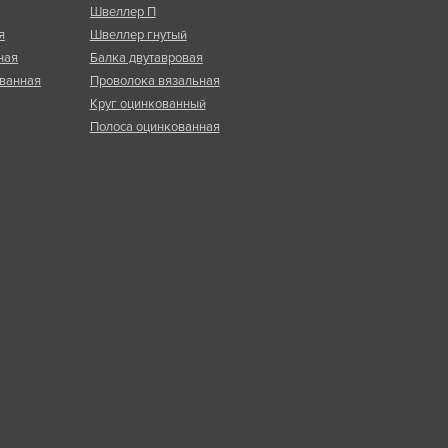
Швеллер П
я
Швеллер гнутый
ная
Балка двутавровая
ванная
Проволока вязальная
Круг оцинкованный
Полоса оцинкованная