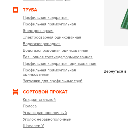
ТРУБА
Профильная квадратная
Профильная прямоугольная
Электросварная
Электросварная оцинкованная
Водогазопроводная
Водогазопроводная оцинкованная
Безшовная горячедеформированная
Профильная квадратная оцинкованная
Профильная прямоугольная
Вернуться в
оцинкованная
Заглушки для профильных труб
СОРТОВОЙ ПРОКАТ
Квадрат стальной
Полоса
Уголок равнополочный
Уголок неравнополочный
Швеллер У