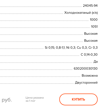
24045-94
Холоднокатаный (х/к)
1000
1051
Высокая
Высокая
Si 0,15; 0,8-1,1; Ni 0,3; Сu 0,3; Cr 0,3
C 0,14-0,30
Да
630200030130
Возможна
Двусторонний
0
Цена указана
руб.
КУПИТЬ
за 1 пог